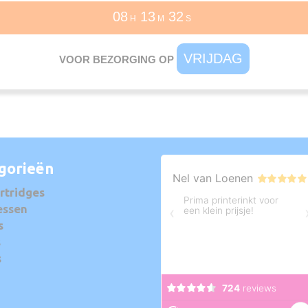
08
13
31
H
M
S
VRIJDAG
VOOR BEZORGING OP
gorieën
rtridges
essen
s
s
s