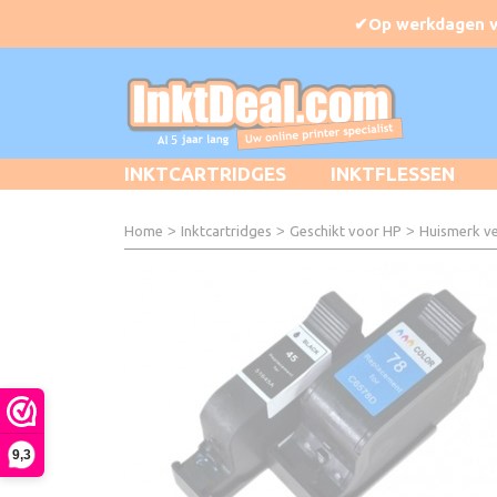
INKTCARTRIDGES
INKTFLESSEN
Home
>
Inktcartridges
>
Geschikt voor HP
>
Huismerk ve
9,3