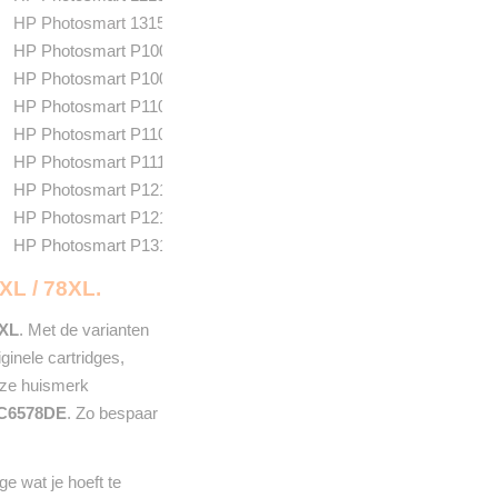
HP Photosmart 1315
HP Photosmart P1000
HP Photosmart P1000XI
HP Photosmart P1100
HP Photosmart P1100XI
HP Photosmart P1115
HP Photosmart P1215
HP Photosmart P1218
HP Photosmart P1315
XL / 78XL.
 XL
. Met de varianten
iginele cartridges,
onze huismerk
C6578DE
. Zo bespaar
e wat je hoeft te