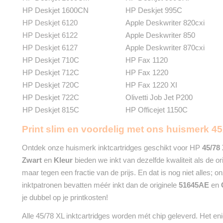
HP Deskjet 1600CN
HP Deskjet 995C
HP Deskjet 6120
Apple Deskwriter 820cxi
HP Deskjet 6122
Apple Deskwriter 850
HP Deskjet 6127
Apple Deskwriter 870cxi
HP Deskjet 710C
HP Fax 1120
HP Deskjet 712C
HP Fax 1220
HP Deskjet 720C
HP Fax 1220 XI
HP Deskjet 722C
Olivetti Job Jet P200
HP Deskjet 815C
HP Officejet 1150C
Print slim en voordelig met ons huismerk 45
Ontdek onze huismerk inktcartridges geschikt voor HP
45/78
Zwart
en
Kleur
bieden we inkt van dezelfde kwaliteit als de or
maar tegen een fractie van de prijs. En dat is nog niet alles; 
inktpatronen bevatten méér inkt dan de originele
51645AE
en
je dubbel op je printkosten!
Alle 45/78 XL inktcartridges worden mét chip geleverd. Het enig