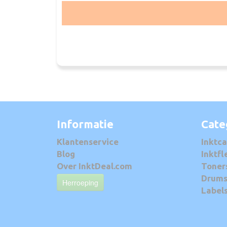
Informatie
Cate
Klantenservice
Inktca
Blog
Inktfl
Over InktDeal.com
Toner
Drum
Herroeping
Label