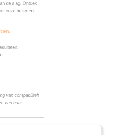
t aan de slag. Ontdek
 met onze huismerk
ten.
esultaten.
n.
ng van compabiliteit
om van haar