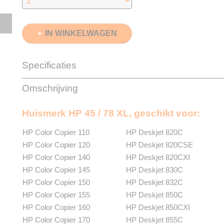
IN WINKELWAGEN
Specificaties
EAN code
8720153534505
Omschrijving
Zwart
42ml
Kleuren
42ml
Huismerk HP 45 / 78 XL, geschikt voor:
Verzendmethode
Brievenbuspost of 
Garantie
2 Jaar
HP Color Copier 110
HP Deskjet 820C
Recyclebaar
❌
HP Color Copier 120
HP Deskjet 820CSE
HP Color Copier 140
HP Deskjet 820CXI
HP Color Copier 145
HP Deskjet 830C
HP Color Copier 150
HP Deskjet 832C
HP Color Copier 155
HP Deskjet 850C
HP Color Copier 160
HP Deskjet 850CXI
HP Color Copier 170
HP Deskjet 855C