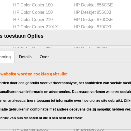
HP Color Copier 180
HP Deskjet 855CSE
HP Color Copier 190
HP Deskjet 855CXI
HP Color Copier 210
HP Deskjet 870CSE
HP Color Copier 210LX
HP Deskjet 870CXI
HP Color Copier 260
HP Deskjet 880C
s toestaan Opties
HP Color Copier 270
HP Deskjet 880CXI
HP Color Copier 280
HP Deskjet 882C
HP Color Copier 290
HP Deskjet 890C
mming
Details
Over
HP Designjet 700
HP Deskjet 890CSE
HP Designjet 700 Plus
HP Deskjet 890CXI
website worden cookies gebruikt
HP Designjet 750
HP Deskjet 895CSE
rden door ons gebruikt voor verkeersanalyse, het aanbieden van sociale medi
HP Designjet 750C
HP Deskjet 895CXI
sonaliseren van informatie en advertenties. Daarnaast verlenen we onze social
HP Designjet 750C +
HP Deskjet 930
HP Designjet 750c plus
HP Deskjet 930C
e- en analysepartners toegang tot informatie over hoe u onze site gebruikt. Zij 
HP Designjet 755C
HP Deskjet 930CM
matie gebruiken in combinatie met andere gegevens die zij mogelijk hebben ve
HP Designjet 755CM
HP Deskjet 932C
bruik van hun diensten of die u hen hebt verstrekt.
HP Designjet 755cm plus
HP Deskjet 935C
HP Deskjet 1000C
HP Deskjet 950