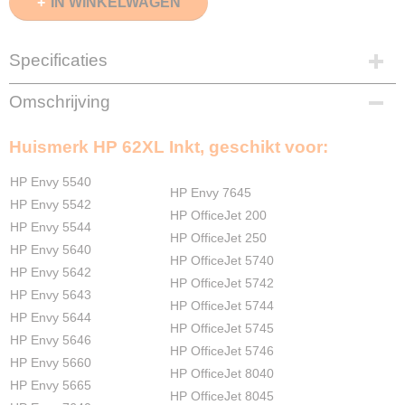
IN WINKELWAGEN
Specificaties
EAN code
Omschrijving
8720153534567
Zwart
Huismerk HP 62XL Inkt, geschikt voor:
20ml
Kleuren
HP Envy 5540
18ml
HP Envy 7645
HP Envy 5542
Verzendmethode
HP OfficeJet 200
HP Envy 5544
Pakketpost
HP OfficeJet 250
HP Envy 5640
Garantie
HP OfficeJet 5740
2 Jaar
HP Envy 5642
HP OfficeJet 5742
Recyclebaar
HP Envy 5643
HP OfficeJet 5744
❌
HP Envy 5644
HP OfficeJet 5745
HP Envy 5646
HP OfficeJet 5746
HP Envy 5660
HP OfficeJet 8040
HP Envy 5665
HP OfficeJet 8045