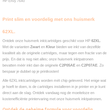
HP Envy 7640
Print slim en voordelig met ons huismerk
62XL.
Ontdek onze huismerk inktcartridges geschikt voor HP
62XL
.
Met de varianten
Zwart
en
Kleur
bieden we inkt van dezelfde
kwaliteit als de originele cartridges, maar tegen een fractie van de
prijs. En dat is nog niet alles; onze huismerk inktpatronen
bevatten méér inkt dan de originele
C2P05AE
en
C2P07AE
. Zo
bespaar je dubbel op je printkosten!
Alle 62XL inktcartridges worden mét chip geleverd. Het enige wat
je hoeft te doen, is de cartridges installeren in je printer en je kunt
direct aan de slag. Ontdek vandaag nog de moeiteloze en
kostenefficiënte printervaring met onze huismerk inktpatronen.
Ontdek de geheime formule voor voordelig