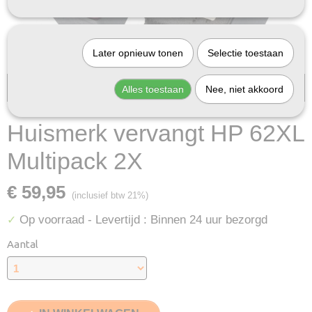
Later opnieuw tonen
Selectie toestaan
Bij InktDeal.com altijd gratis verzending!
Alles toestaan
Nee, niet akkoord
Huismerk vervangt HP 62XL
Multipack 2X
€ 59,95
(inclusief btw 21%)
Op voorraad
- Levertijd : Binnen 24 uur bezorgd
✓
Aantal