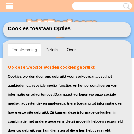
Cookies toestaan Opties
Inloggen
Registreren
UW WINKELWAGEN
Toestemming
Details
Over
Geen producten
(0)
Op deze website worden cookies gebruikt
Home
>
Inktcartridges
>
Geschikt voor HP
>
Huismerk vervangt HP 62XL
Multipack 2X
Cookies worden door ons gebruikt voor verkeersanalyse, het
aanbieden van sociale media-functies en het personaliseren van
informatie en advertenties. Daarnaast verlenen we onze sociale
media-, advertentie- en analysepartners toegang tot informatie over
hoe u onze site gebruikt. Zij kunnen deze informatie gebruiken in
combinatie met andere gegevens die zij mogelijk hebben verzameld
door uw gebruik van hun diensten of die u hen hebt verstrekt.