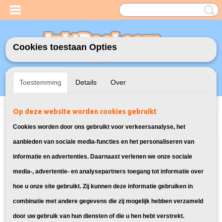
Cookies toestaan Opties
Inloggen
Registreren
UW WINKELWAGEN
Toestemming
Details
Over
Geen producten
(0)
Op deze website worden cookies gebruikt
Home
>
Inktcartridges
>
Geschikt voor HP
>
Huismerk vervangt HP 88XL
Multipack
Cookies worden door ons gebruikt voor verkeersanalyse, het
aanbieden van sociale media-functies en het personaliseren van
informatie en advertenties. Daarnaast verlenen we onze sociale
media-, advertentie- en analysepartners toegang tot informatie over
hoe u onze site gebruikt. Zij kunnen deze informatie gebruiken in
combinatie met andere gegevens die zij mogelijk hebben verzameld
door uw gebruik van hun diensten of die u hen hebt verstrekt.