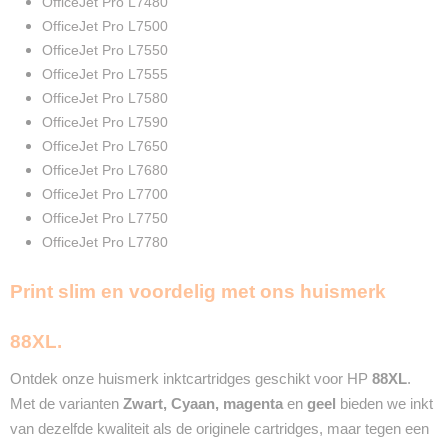
OfficeJet Pro L7480
2 Jaar
OfficeJet Pro L7500
Recyclebaar
OfficeJet Pro L7550
❌
OfficeJet Pro L7555
OfficeJet Pro L7580
OfficeJet Pro L7590
OfficeJet Pro L7650
OfficeJet Pro L7680
OfficeJet Pro L7700
OfficeJet Pro L7750
OfficeJet Pro L7780
Print slim en voordelig met ons huismerk
88XL.
Ontdek onze huismerk inktcartridges geschikt voor HP
88XL
.
Met de varianten
Zwart, Cyaan, magenta
en
geel
bieden we inkt
van dezelfde kwaliteit als de originele cartridges, maar tegen een