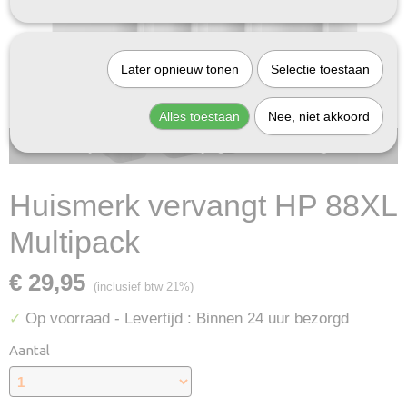
Later opnieuw tonen
Selectie toestaan
Alles toestaan
Nee, niet akkoord
Bij InktDeal.com altijd gratis verzending!
Huismerk vervangt HP 88XL
Multipack
€ 29,95
(inclusief btw 21%)
Op voorraad
- Levertijd : Binnen 24 uur bezorgd
✓
Aantal