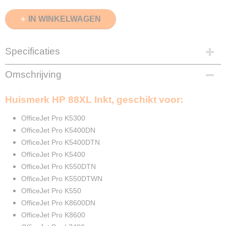
IN WINKELWAGEN
Specificaties
EAN code
Omschrijving
8720153535687
Zwart
Huismerk HP 88XL Inkt, geschikt voor:
69ml
Cyaan
OfficeJet Pro K5300
28ml
OfficeJet Pro K5400DN
Magenta
OfficeJet Pro K5400DTN
28ml
OfficeJet Pro K5400
Geel
OfficeJet Pro K550DTN
28ml
OfficeJet Pro K550DTWN
Merk
InktDL®
OfficeJet Pro K550
Verzendmethode
OfficeJet Pro K8600DN
Brievenbuspost of Pakketpost
OfficeJet Pro K8600
Garantie