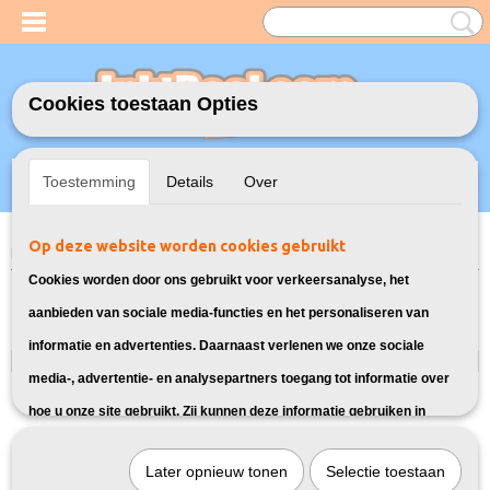
Cookies toestaan Opties
Inloggen
Registreren
UW WINKELWAGEN
Toestemming
Details
Over
Geen producten
(0)
Op deze website worden cookies gebruikt
Home
>
Inktflessen
>
Geschikt voor Epson
Cookies worden door ons gebruikt voor verkeersanalyse, het
Inktflessen
aanbieden van sociale media-functies en het personaliseren van
informatie en advertenties. Daarnaast verlenen we onze sociale
Geschikt voor Epson
media-, advertentie- en analysepartners toegang tot informatie over
Geschikt voor HP
Geschikt voor Canon
hoe u onze site gebruikt. Zij kunnen deze informatie gebruiken in
combinatie met andere gegevens die zij mogelijk hebben verzameld
Later opnieuw tonen
Selectie toestaan
door uw gebruik van hun diensten of die u hen hebt verstrekt.