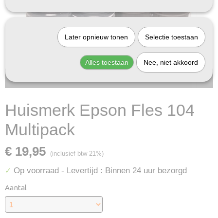
Later opnieuw tonen
Selectie toestaan
Alles toestaan
Nee, niet akkoord
Bij InktDeal.com altijd gratis verzending!
Huismerk Epson Fles 104
Multipack
€ 19,95
(inclusief btw 21%)
Op voorraad
- Levertijd : Binnen 24 uur bezorgd
✓
Aantal