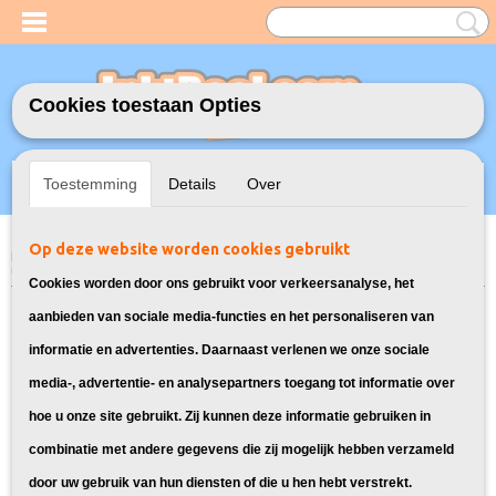
Cookies toestaan Opties
Inloggen
Registreren
UW WINKELWAGEN
Toestemming
Details
Over
Geen producten
(0)
Op deze website worden cookies gebruikt
Home
>
Inktflessen
>
Geschikt voor Epson
>
Huismerk Epson Fles 104
Multipack
Cookies worden door ons gebruikt voor verkeersanalyse, het
aanbieden van sociale media-functies en het personaliseren van
informatie en advertenties. Daarnaast verlenen we onze sociale
media-, advertentie- en analysepartners toegang tot informatie over
hoe u onze site gebruikt. Zij kunnen deze informatie gebruiken in
combinatie met andere gegevens die zij mogelijk hebben verzameld
door uw gebruik van hun diensten of die u hen hebt verstrekt.