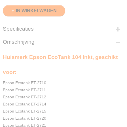
IN WINKELWAGEN
Specificaties
EAN code
Omschrijving
8720153538886
Zwart
Huismerk Epson EcoTank 104 Inkt, geschikt
70ml
Cyaan
70ml
voor:
Magenta
70ml
Epson Ecotank ET-2710
Geel
Epson Ecotank ET-2711
70ml
Epson Ecotank ET-2712
Merk
Epson Ecotank ET-2714
InktDL®
Epson Ecotank ET-2715
Verzendmethode
Epson Ecotank ET-2720
Pakketpost
Epson Ecotank ET-2721
Garantie