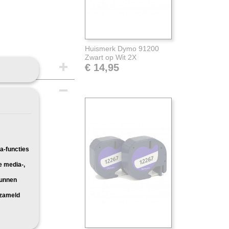
Huismerk Dymo 91200
Zwart op Wit 2X
€ 14,95
a-functies
e media-,
kunnen
rzameld