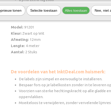
Dymo LetraTag QX50
opnieuw tonen
Selectie toestaan
Alles toestaan
Nee, niet 
Eigenschappen
Model:
91201
Kleur:
Zwart op Wit
Afmeting:
12mm
Lengte:
4 meter
Aantal:
2 Stuks
De voordelen van het InktDeal.com huismerk:
De labels zijn simpel en eenvoudig te installeren.
Bespaar fors op je labelkosten zonder in te leveren op
Voorzien van sterke hechtingskracht op alle gladde en
oppervlakken.
Moeiteloos te verwijderen, zonder vervelende lijmres