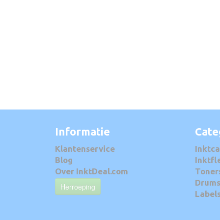
Informatie
Cate
Klantenservice
Inktca
Blog
Inktfl
Over InktDeal.com
Toner
Drum
Herroeping
Label