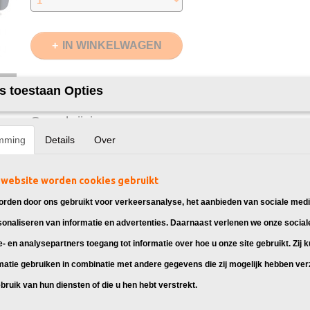
IN WINKELWAGEN
Specificaties
s toestaan Opties
EAN code
8720874661399
Omschrijving
Model
91201
mming
Details
Over
Kleur
Zwart op Wit
Afmeting
Deze huismerk labeltape is compatibel met:
12mm
Lengte
4 Meter
website worden cookies gebruikt
Aantal
2 Stuks
Verzendmethode
Brievenbuspost
rden door ons gebruikt voor verkeersanalyse, het aanbieden van sociale medi
Dymo LetraTag LT-100H
Garantie
2 Jaar
sonaliseren van informatie en advertenties. Daarnaast verlenen we onze social
Dymo LetraTag LT-100H Plus
Dymo LetraTag LT-100T
e- en analysepartners toegang tot informatie over hoe u onze site gebruikt. Zij 
Dymo LetraTag LT-100T Plus
matie gebruiken in combinatie met andere gegevens die zij mogelijk hebben ve
Dymo LetraTag XM
bruik van hun diensten of die u hen hebt verstrekt.
Dymo LetraTag XR
Dymo LetraTag 2000