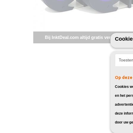
Bij InktDeal.com altijd gratis verzending!
Cookie
Toeste
Op deze 
Cookies wo
en het per
advertenti
deze infor
door uw ge