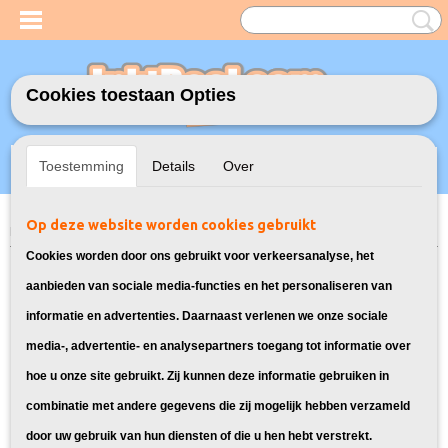
Cookies toestaan Opties
Inloggen
Registreren
UW WINKELWAGEN
Toestemming
Details
Over
Geen producten
(0)
Op deze website worden cookies gebruikt
Home
>
Labels
>
Huismerk Brother TZ-231 Zwart op Wit 2X
Cookies worden door ons gebruikt voor verkeersanalyse, het
aanbieden van sociale media-functies en het personaliseren van
informatie en advertenties. Daarnaast verlenen we onze sociale
media-, advertentie- en analysepartners toegang tot informatie over
hoe u onze site gebruikt. Zij kunnen deze informatie gebruiken in
combinatie met andere gegevens die zij mogelijk hebben verzameld
door uw gebruik van hun diensten of die u hen hebt verstrekt.