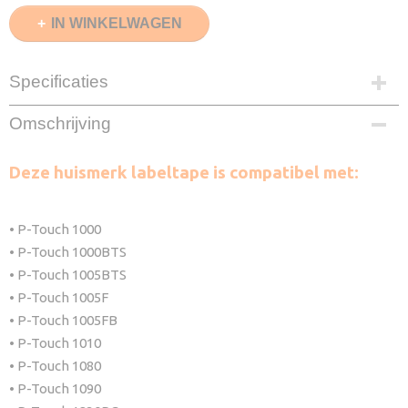
IN WINKELWAGEN
Specificaties
EAN code
Omschrijving
8720153535977
Model
Deze huismerk labeltape is compatibel met:
TZ-231
Kleur
Zwart op Wit
• P-Touch 1000
Afmeting
• P-Touch 1000BTS
12mm
• P-Touch 1005BTS
Lengte
8 Meter
• P-Touch 1005F
Aantal
• P-Touch 1005FB
2 Stuks
• P-Touch 1010
Verzendmethode
• P-Touch 1080
Brievenbuspost
• P-Touch 1090
Garantie