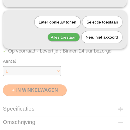
Huismerk Brother TN-3600
Later opnieuw tonen
Selectie toestaan
Toner
Alles toestaan
Nee, niet akkoord
€ 59,95
(inclusief btw 21%)
Op voorraad
- Levertijd : Binnen 24 uur bezorgd
✓
Aantal
IN WINKELWAGEN
Specificaties
EAN code
Omschrijving
8720874661030