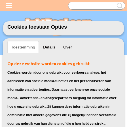
Cookies toestaan Opties
Inloggen
Registreren
UW WINKELWAGEN
Toestemming
Details
Over
Geen producten
(0)
Op deze website worden cookies gebruikt
Home
>
Toners
>
Geschikt voor Brother
>
Huismerk Brother TN-3600
Toner
Cookies worden door ons gebruikt voor verkeersanalyse, het
aanbieden van sociale media-functies en het personaliseren van
informatie en advertenties. Daarnaast verlenen we onze sociale
media-, advertentie- en analysepartners toegang tot informatie over
hoe u onze site gebruikt. Zij kunnen deze informatie gebruiken in
combinatie met andere gegevens die zij mogelijk hebben verzameld
Bij InktDeal.com altijd gratis verzending!
door uw gebruik van hun diensten of die u hen hebt verstrekt.