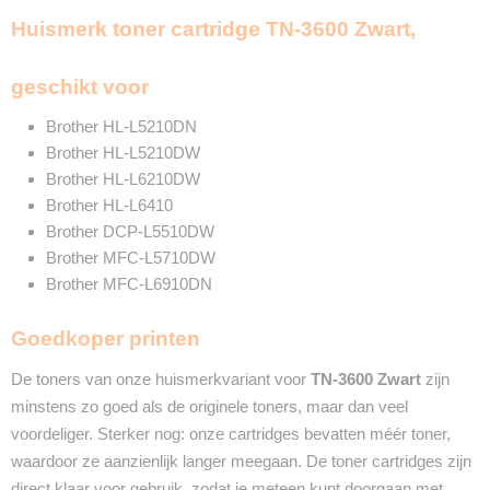
Zwart
Huismerk toner cartridge TN-3600 Zwart,
3000 Pagina's
Merk
InktDL®
geschikt voor
Verzendmethode
Pakketpost
Brother HL-L5210DN
Garantie
Brother HL-L5210DW
2 Jaar
Brother HL-L6210DW
Recyclebaar
Brother HL-L6410
❌
Brother DCP-L5510DW
Brother MFC-L5710DW
Brother MFC-L6910DN
Goedkoper printen
De toners van onze huismerkvariant voor
TN-3600 Zwart
zijn
minstens zo goed als de originele toners, maar dan veel
voordeliger. Sterker nog: onze cartridges bevatten méér toner,
waardoor ze aanzienlijk langer meegaan. De toner cartridges zijn
direct klaar voor gebruik, zodat je meteen kunt doorgaan met