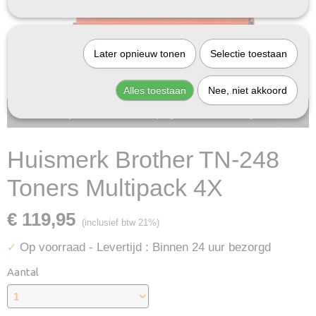
Later opnieuw tonen
Selectie toestaan
Alles toestaan
Nee, niet akkoord
Bij InktDeal.com altijd gratis verzending!
Huismerk Brother TN-248
Toners Multipack 4X
€ 119,95
(inclusief btw 21%)
Op voorraad
- Levertijd : Binnen 24 uur bezorgd
✓
Aantal