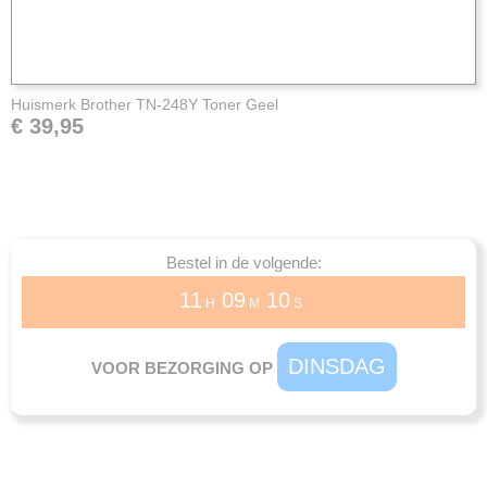
Huismerk Brother TN-248Y Toner Geel
€ 39,95
Bestel in de volgende:
11
09
10
H
M
S
DINSDAG
VOOR BEZORGING OP