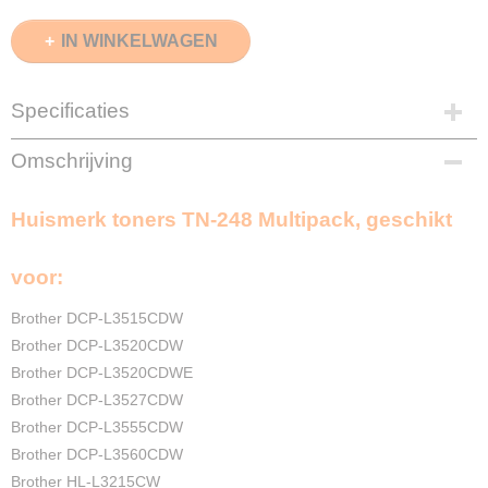
IN WINKELWAGEN
Specificaties
EAN code
Omschrijving
8720874661078
Zwart
Huismerk toners TN-248 Multipack, geschikt
3000 Pagina's
Cyaan
2300 Pagina's
voor:
Magenta
2300 Pagina's
Brother DCP-L3515CDW
Geel
Brother DCP-L3520CDW
2300 Pagina's
Brother DCP-L3520CDWE
Merk
Brother DCP-L3527CDW
InktDL®
Brother DCP-L3555CDW
Verzendmethode
Brother DCP-L3560CDW
Pakketpost
Brother HL-L3215CW
Garantie