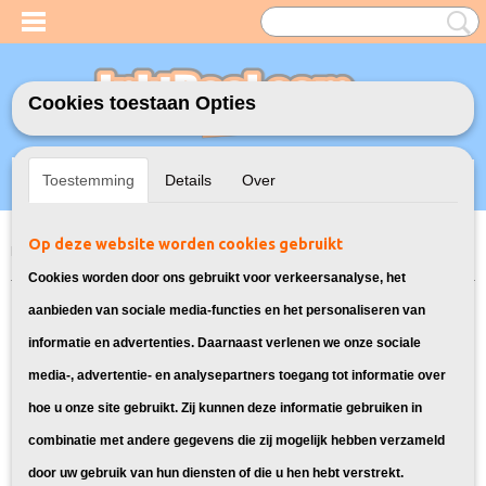
Cookies toestaan Opties
Inloggen
Registreren
UW WINKELWAGEN
Toestemming
Details
Over
Geen producten
(0)
Op deze website worden cookies gebruikt
Home
>
Toners
>
Geschikt voor Brother
>
Huismerk Brother TN-248
Toners Multipack 4X
Cookies worden door ons gebruikt voor verkeersanalyse, het
aanbieden van sociale media-functies en het personaliseren van
informatie en advertenties. Daarnaast verlenen we onze sociale
media-, advertentie- en analysepartners toegang tot informatie over
hoe u onze site gebruikt. Zij kunnen deze informatie gebruiken in
combinatie met andere gegevens die zij mogelijk hebben verzameld
door uw gebruik van hun diensten of die u hen hebt verstrekt.