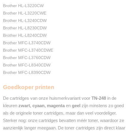
2 Jaar
Brother HL-L3220CW
Recyclebaar
Brother HL-L3220CWE
❌
Brother HL-L3240CDW
Brother HL-L8230CDW
Brother HL-L8240CDW
Brother MFC-L3740CDW
Brother MFC-L3740CDWE
Brother MFC-L3760CDW
Brother MFC-L8340CDW
Brother MFC-L8390CDW
Goedkoper printen
De cartridges van onze huismerkvariant voor
TN-248
in de
kleuren
zwart, cyaan, magenta
en
geel
zijn minstens zo goed
als de originele toner cartridges, maar dan veel voordeliger.
Sterker nog: onze cartridges bevatten méér toner, waardoor ze
aanzienlijk langer meegaan. De toner cartridges zijn direct klaar