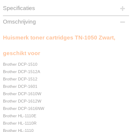
Specificaties
EAN code
Omschrijving
8720874662112
Zwart
Huismerk toner cartridges TN-1050 Zwart,
2X 1000 Pagina's
Merk
InktDL®
geschikt voor
Verzendmethode
Pakketpost
Brother DCP-1510
Garantie
Brother DCP-1512A
2 Jaar
Brother DCP-1512
Recyclebaar
Brother DCP-1601
❌
Brother DCP-1610W
Brother DCP-1612W
Brother DCP-1616NW
Brother HL-1110E
Brother HL-1110R
Brother HL-1110