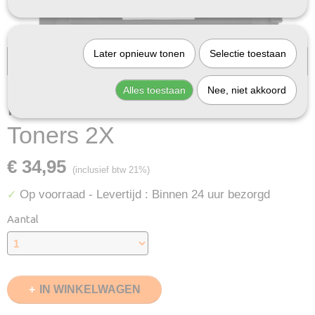
Later opnieuw tonen
Selectie toestaan
Bij InktDeal.com altijd gratis verzending!
Alles toestaan
Nee, niet akkoord
Huismerk Brother TN-1050
Toners 2X
€ 34,95
(inclusief btw 21%)
Op voorraad
- Levertijd : Binnen 24 uur bezorgd
✓
Aantal
IN WINKELWAGEN