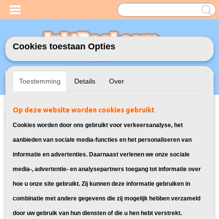
Cookies toestaan Opties
Inloggen
Registreren
UW WINKELWAGEN
Toestemming
Details
Over
Geen producten
(0)
Op deze website worden cookies gebruikt
Home
>
Toners
>
Geschikt voor Brother
>
Huismerk Brother TN-1050
Toners 2X
Cookies worden door ons gebruikt voor verkeersanalyse, het
aanbieden van sociale media-functies en het personaliseren van
informatie en advertenties. Daarnaast verlenen we onze sociale
media-, advertentie- en analysepartners toegang tot informatie over
hoe u onze site gebruikt. Zij kunnen deze informatie gebruiken in
combinatie met andere gegevens die zij mogelijk hebben verzameld
door uw gebruik van hun diensten of die u hen hebt verstrekt.