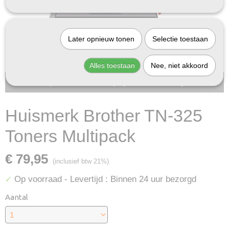
Later opnieuw tonen
Selectie toestaan
Alles toestaan
Nee, niet akkoord
Bij InktDeal.com altijd gratis verzending!
Huismerk Brother TN-325
Toners Multipack
€ 79,95
(inclusief btw 21%)
Op voorraad
- Levertijd : Binnen 24 uur bezorgd
✓
Aantal