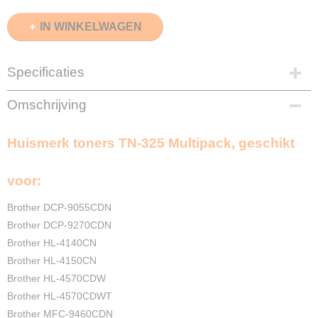
IN WINKELWAGEN
Specificaties
EAN code
Omschrijving
8720153535557
Zwart
Huismerk toners TN-325 Multipack, geschikt
6000 pagina's
Cyaan
3500 pagina's
voor:
Magenta
3500 pagina's
Brother DCP-9055CDN
Geel
Brother DCP-9270CDN
3500 pagina's
Brother HL-4140CN
Merk
Brother HL-4150CN
InktDL®
Brother HL-4570CDW
Verzendmethode
Brother HL-4570CDWT
Pakketpost
Brother MFC-9460CDN
Garantie