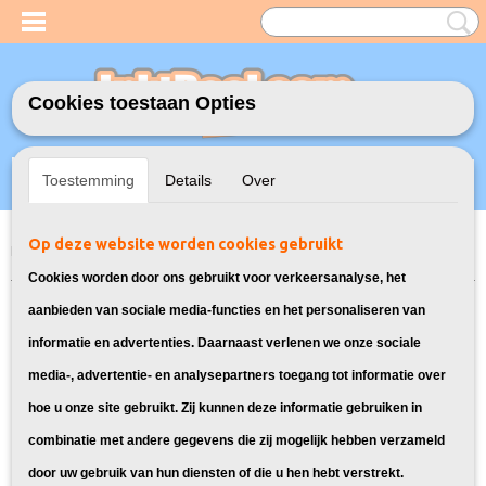
Cookies toestaan Opties
Inloggen
Registreren
UW WINKELWAGEN
Toestemming
Details
Over
Geen producten
(0)
Op deze website worden cookies gebruikt
Home
>
Toners
>
Geschikt voor Brother
>
Huismerk Brother TN-325
Toners Multipack
Cookies worden door ons gebruikt voor verkeersanalyse, het
aanbieden van sociale media-functies en het personaliseren van
informatie en advertenties. Daarnaast verlenen we onze sociale
media-, advertentie- en analysepartners toegang tot informatie over
hoe u onze site gebruikt. Zij kunnen deze informatie gebruiken in
combinatie met andere gegevens die zij mogelijk hebben verzameld
door uw gebruik van hun diensten of die u hen hebt verstrekt.