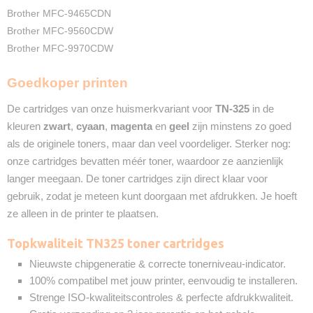
2 Jaar
Brother MFC-9465CDN
Recyclebaar
Brother MFC-9560CDW
❌
Brother MFC-9970CDW
Goedkoper printen
De cartridges van onze huismerkvariant voor
TN-325
in de
kleuren
zwart
,
cyaan
,
magenta
en
geel
zijn minstens zo goed
als de originele toners, maar dan veel voordeliger. Sterker nog:
onze cartridges bevatten méér toner, waardoor ze aanzienlijk
langer meegaan. De toner cartridges zijn direct klaar voor
gebruik, zodat je meteen kunt doorgaan met afdrukken. Je hoeft
ze alleen in de printer te plaatsen.
Topkwaliteit TN325 toner cartridges
Nieuwste chipgeneratie & correcte tonerniveau-indicator.
100% compatibel met jouw printer, eenvoudig te installeren.
Strenge ISO-kwaliteitscontroles & perfecte afdrukkwaliteit.