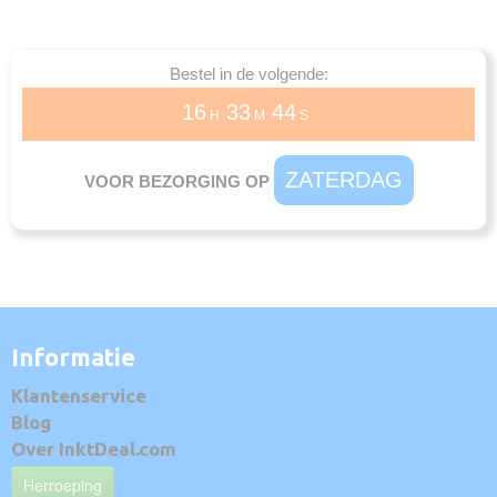
Bestel in de volgende:
16
33
44
H
M
S
ZATERDAG
VOOR BEZORGING OP
Informatie
Klantenservice
Blog
Over InktDeal.com
Herroeping