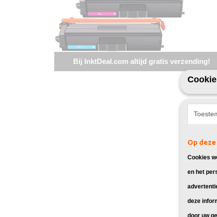
Bij InktDeal.com altijd gratis verzending!
Cookie
Toeste
Op deze 
Cookies wo
en het per
advertenti
deze infor
door uw ge