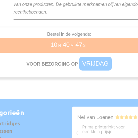
van onze producten. De gebruikte merknamen blijven eigend
rechthebbenden.
Bestel in de volgende:
10
40
47
H
M
S
VRIJDAG
VOOR BEZORGING OP
gorieën
rtridges
essen