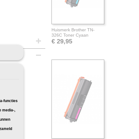
Huismerk Brother TN-
326C Toner Cyaan
€ 29,95
 voor:
a-functies
e media-,
kunnen
rzameld