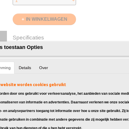
IN WINKELWAGEN
Specificaties
s toestaan Opties
EAN code
8720153535809
Omschrijving
Zwart
6000 pagina's
Cyaan
3500 pagina's
Magenta
Huismerk toners TN-326 Multipack, geschikt
3500 pagina's
mming
Details
Over
Geel
3500 pagina's
Brother DCP-L8400CDN
Merk
InktDL®
Verzendmethode
Pakketpost
Brother DCP-L8450CDW
website worden cookies gebruikt
Garantie
2 Jaar
Brother HL-L8250CDN
rden door ons gebruikt voor verkeersanalyse, het aanbieden van sociale medi
Recyclebaar
❌
Brother HL-L8350CDN
sonaliseren van informatie en advertenties. Daarnaast verlenen we onze social
Brother HL-L8350CDW
e- en analysepartners toegang tot informatie over hoe u onze site gebruikt. Zij 
Brother HL-L8350CDWT
matie gebruiken in combinatie met andere gegevens die zij mogelijk hebben ve
Brother MFC-L8650CDW
Brother MFC-L8850CDW
bruik van hun diensten of die u hen hebt verstrekt.