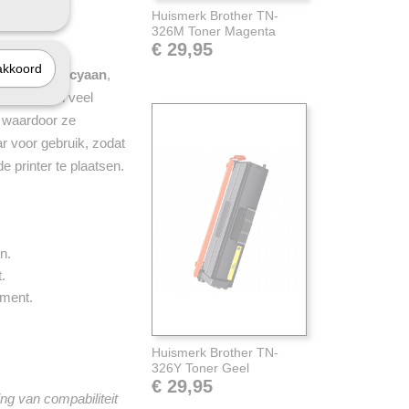
Huismerk Brother TN-
326M Toner Magenta
€ 29,95
akkoord
euren
zwart
,
cyaan
,
s, maar dan veel
, waardoor ze
ar voor gebruik, zodat
e printer te plaatsen.
n.
.
iment.
Huismerk Brother TN-
326Y Toner Geel
€ 29,95
ng van compabiliteit