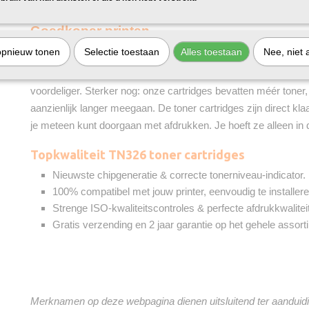
Goedkoper printen
opnieuw tonen
Selectie toestaan
Alles toestaan
Nee, niet 
De cartridges van onze huismerkvariant voor
TN326
in de kl
magenta
en
geel
zijn minstens zo goed als de originele toner
voordeliger. Sterker nog: onze cartridges bevatten méér toner
aanzienlijk langer meegaan. De toner cartridges zijn direct kla
je meteen kunt doorgaan met afdrukken. Je hoeft ze alleen in d
Topkwaliteit TN326 toner cartridges
Nieuwste chipgeneratie & correcte tonerniveau-indicator.
100% compatibel met jouw printer, eenvoudig te installere
Strenge ISO-kwaliteitscontroles & perfecte afdrukkwaliteit
Gratis verzending en 2 jaar garantie op het gehele assort
Merknamen op deze webpagina dienen uitsluitend ter aanduidi