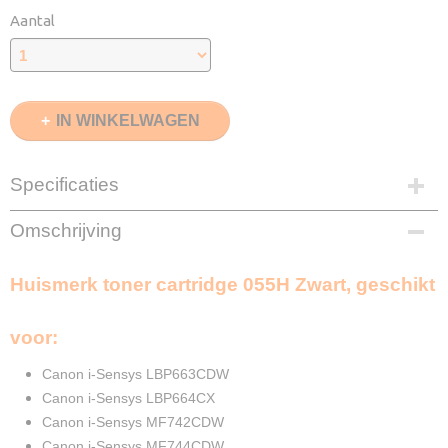
Aantal
IN WINKELWAGEN
Specificaties
EAN code
Omschrijving
8720153539456
Zwart
Huismerk toner cartridge 055H Zwart, geschikt
7600 Pagina's
Merk
InktDL®
voor:
Verzendmethode
Pakketpost
Canon i-Sensys LBP663CDW
Garantie
Canon i-Sensys LBP664CX
2 Jaar
Canon i-Sensys MF742CDW
Recyclebaar
Canon i-Sensys MF744CDW