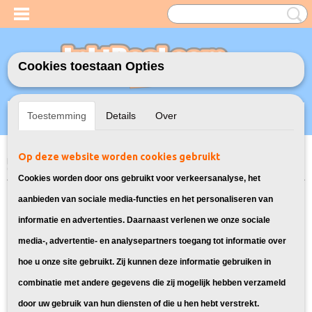
Cookies toestaan Opties
Inloggen
Registreren
UW WINKELWAGEN
Toestemming
Details
Over
Geen producten
(0)
Op deze website worden cookies gebruikt
Home
>
Toners
>
Geschikt voor Canon
>
Huismerk vervangt Canon
055H Toner Zwart
Cookies worden door ons gebruikt voor verkeersanalyse, het
aanbieden van sociale media-functies en het personaliseren van
informatie en advertenties. Daarnaast verlenen we onze sociale
media-, advertentie- en analysepartners toegang tot informatie over
hoe u onze site gebruikt. Zij kunnen deze informatie gebruiken in
combinatie met andere gegevens die zij mogelijk hebben verzameld
door uw gebruik van hun diensten of die u hen hebt verstrekt.