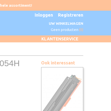
Inloggen
Registreren
UW WINKELWAGEN
Geen producten
(0)
KLANTENSERVICE
 054H
Ook interessant