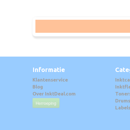
Informatie
Cate
Klantenservice
Inktca
Blog
Inktfl
Over InktDeal.com
Toner
Drum
Herroeping
Label