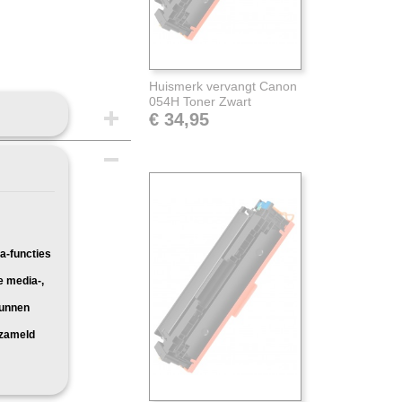
Huismerk vervangt Canon
054H Toner Zwart
€ 34,95
oor:
a-functies
e media-,
kunnen
rzameld