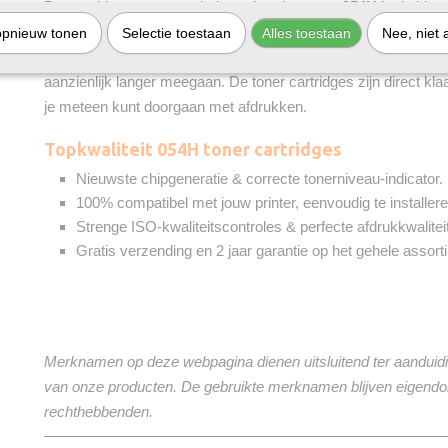
De cartridges van onze huismerkvariant voor
054H
in de kleu
magenta
en
geel
zijn minstens zo goed als de originele toner
opnieuw tonen
Selectie toestaan
Alles toestaan
Nee, niet 
veel voordeliger. Sterker nog: onze cartridges bevatten méér 
aanzienlijk langer meegaan. De toner cartridges zijn direct kla
je meteen kunt doorgaan met afdrukken.
Topkwaliteit 054H toner cartridges
Nieuwste chipgeneratie & correcte tonerniveau-indicator.
100% compatibel met jouw printer, eenvoudig te installere
Strenge ISO-kwaliteitscontroles & perfecte afdrukkwaliteit
Gratis verzending en 2 jaar garantie op het gehele assort
Merknamen op deze webpagina dienen uitsluitend ter aanduidi
van onze producten. De gebruikte merknamen blijven eigend
rechthebbenden.