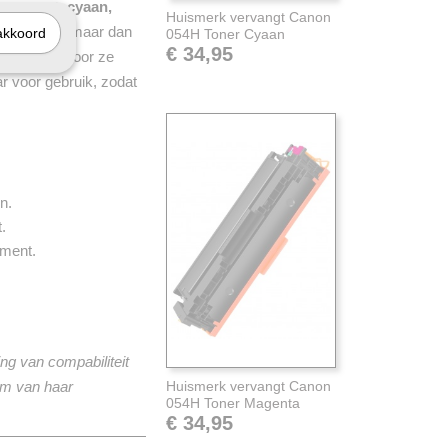
ren
zwart, cyaan,
Huismerk vervangt Canon
 cartridges, maar dan
akkoord
054H Toner Cyaan
€ 34,95
toner, waardoor ze
ar voor gebruik, zodat
n.
.
iment.
ng van compabiliteit
om van haar
Huismerk vervangt Canon
054H Toner Magenta
€ 34,95