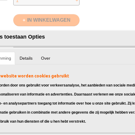
IN WINKELWAGEN
s toestaan Opties
Specificaties
EAN code
8720153537216
Omschrijving
Zwart
3100 Pagina's
mming
Details
Over
Cyaan
2300 Pagina's
Magenta
Huismerk toners 054H Multipack, geschikt v
2300 Pagina's
Geel
2300 Pagina's
website worden cookies gebruikt
Canon i-Sensys LBP621CW
Merk
InktDL®
rden door ons gebruikt voor verkeersanalyse, het aanbieden van sociale medi
Verzendmethode
Pakketpost
Canon i-Sensys LBP623CDW
Garantie
2 Jaar
sonaliseren van informatie en advertenties. Daarnaast verlenen we onze social
Canon i-Sensys MF641CW
Recyclebaar
❌
Canon i-Sensys MF643CDW
e- en analysepartners toegang tot informatie over hoe u onze site gebruikt. Zij 
Canon i-Sensys MF645CX
matie gebruiken in combinatie met andere gegevens die zij mogelijk hebben ve
bruik van hun diensten of die u hen hebt verstrekt.
Goedkoper printen