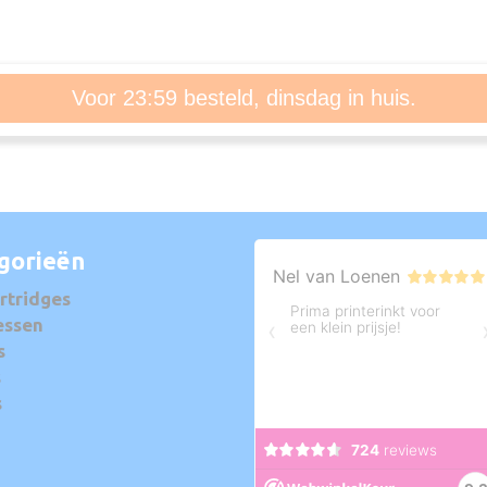
Voor 23:59 besteld, dinsdag in huis.
gorieën
rtridges
essen
s
s
s