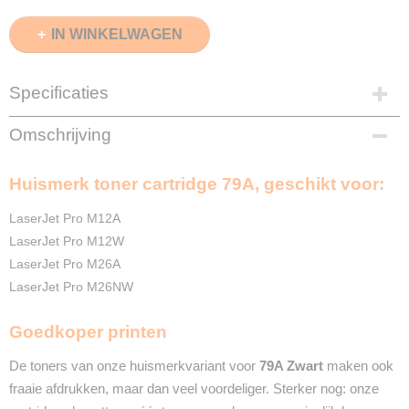
IN WINKELWAGEN
Specificaties
EAN code
Omschrijving
8720153534864
Zwart
Huismerk toner cartridge 79A, geschikt voor:
1000 pagina's
Merk
LaserJet Pro M12A
InktDL®
LaserJet Pro M12W
Verzendmethode
LaserJet Pro M26A
Pakketpost
LaserJet Pro M26NW
Garantie
2 Jaar
Recyclebaar
Goedkoper printen
❌
De toners van onze huismerkvariant voor
79A Zwart
maken ook
fraaie afdrukken, maar dan veel voordeliger. Sterker nog: onze