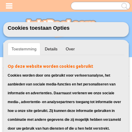
Cookies toestaan Opties
Inloggen
Registreren
UW WINKELWAGEN
Toestemming
Details
Over
Geen producten
(0)
Op deze website worden cookies gebruikt
Home
>
Toners
>
Geschikt voor HP
>
Huismerk vervangt HP 79A Toner
(CF-279A)
Cookies worden door ons gebruikt voor verkeersanalyse, het
aanbieden van sociale media-functies en het personaliseren van
informatie en advertenties. Daarnaast verlenen we onze sociale
media-, advertentie- en analysepartners toegang tot informatie over
hoe u onze site gebruikt. Zij kunnen deze informatie gebruiken in
combinatie met andere gegevens die zij mogelijk hebben verzameld
door uw gebruik van hun diensten of die u hen hebt verstrekt.