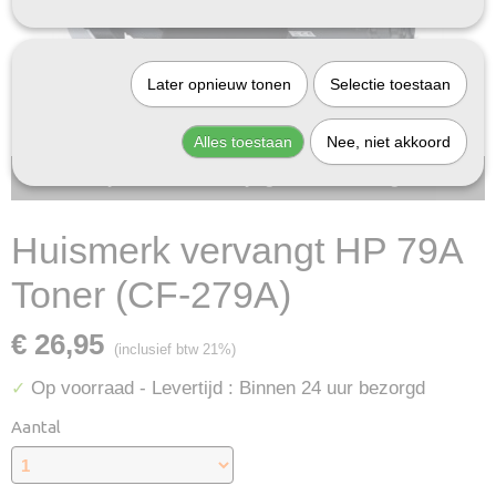
Later opnieuw tonen
Selectie toestaan
Alles toestaan
Nee, niet akkoord
Bij InktDeal.com altijd gratis verzending!
Huismerk vervangt HP 79A
Toner (CF-279A)
€ 26,95
(inclusief btw 21%)
Op voorraad
- Levertijd : Binnen 24 uur bezorgd
✓
Aantal