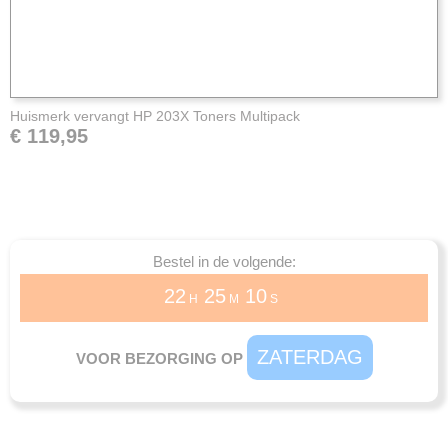
Huismerk vervangt HP 203X Toners Multipack
€ 119,95
Bestel in de volgende:
22
25
09
H
M
S
ZATERDAG
VOOR BEZORGING OP