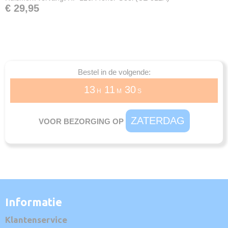
€ 29,95
Bestel in de volgende:
13
11
30
H
M
S
ZATERDAG
VOOR BEZORGING OP
Informatie
Klantenservice