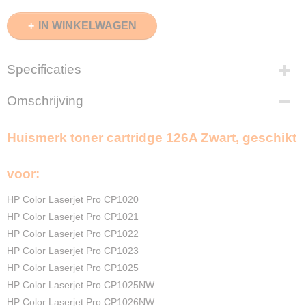
IN WINKELWAGEN
Specificaties
EAN code
Omschrijving
8720153535045
Zwart
Huismerk toner cartridge 126A Zwart, geschikt
1500 pagina's
Merk
InktDL®
voor:
Verzendmethode
Pakketpost
HP Color Laserjet Pro CP1020
Garantie
HP Color Laserjet Pro CP1021
2 Jaar
HP Color Laserjet Pro CP1022
Recyclebaar
HP Color Laserjet Pro CP1023
❌
HP Color Laserjet Pro CP1025
HP Color Laserjet Pro CP1025NW
HP Color Laserjet Pro CP1026NW