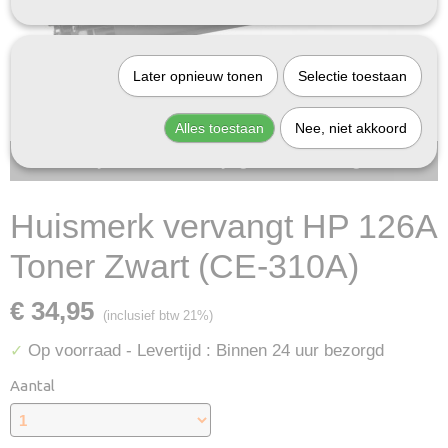
Later opnieuw tonen
Selectie toestaan
Alles toestaan
Nee, niet akkoord
Bij InktDeal.com altijd gratis verzending!
Huismerk vervangt HP 126A
Toner Zwart (CE-310A)
€ 34,95
(inclusief btw 21%)
Op voorraad
- Levertijd : Binnen 24 uur bezorgd
✓
Aantal