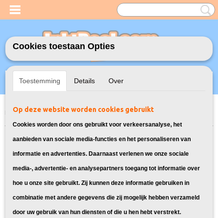
Cookies toestaan Opties
Inloggen
Registreren
UW WINKELWAGEN
Toestemming
Details
Over
Geen producten
(0)
Op deze website worden cookies gebruikt
Home
>
Toners
>
Geschikt voor HP
>
Huismerk vervangt HP 126A Toner
Zwart (CE-310A)
Cookies worden door ons gebruikt voor verkeersanalyse, het
aanbieden van sociale media-functies en het personaliseren van
informatie en advertenties. Daarnaast verlenen we onze sociale
media-, advertentie- en analysepartners toegang tot informatie over
hoe u onze site gebruikt. Zij kunnen deze informatie gebruiken in
combinatie met andere gegevens die zij mogelijk hebben verzameld
door uw gebruik van hun diensten of die u hen hebt verstrekt.