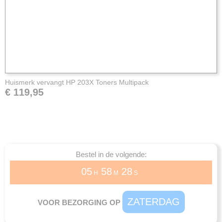
Huismerk vervangt HP 203X Toners Multipack
€ 119,95
Bestel in de volgende:
05
58
28
H
M
S
ZATERDAG
VOOR BEZORGING OP