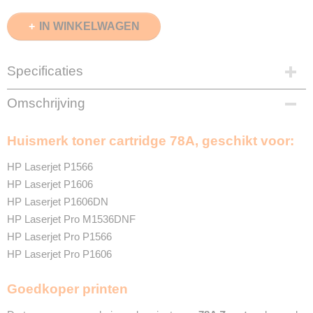
IN WINKELWAGEN
Specificaties
EAN code
Omschrijving
8720153534802
Zwart
Huismerk toner cartridge 78A, geschikt voor:
2500 Pagina's
Merk
HP Laserjet P1566
InktDL®
HP Laserjet P1606
Verzendmethode
HP Laserjet P1606DN
Pakketpost
HP Laserjet Pro M1536DNF
Garantie
2 Jaar
HP Laserjet Pro P1566
Recyclebaar
HP Laserjet Pro P1606
❌
Goedkoper printen