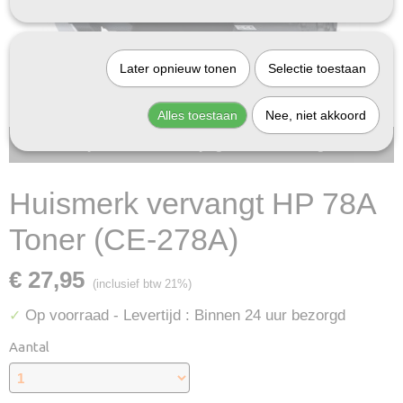
Later opnieuw tonen
Selectie toestaan
Alles toestaan
Nee, niet akkoord
Bij InktDeal.com altijd gratis verzending!
Huismerk vervangt HP 78A
Toner (CE-278A)
€ 27,95
(inclusief btw 21%)
Op voorraad
- Levertijd : Binnen 24 uur bezorgd
✓
Aantal