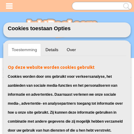
Cookies toestaan Opties
Inloggen
Registreren
UW WINKELWAGEN
Toestemming
Details
Over
Geen producten
(0)
Op deze website worden cookies gebruikt
Home
>
Toners
>
Geschikt voor HP
>
Huismerk vervangt HP 78A Toner
(CE-278A)
Cookies worden door ons gebruikt voor verkeersanalyse, het
aanbieden van sociale media-functies en het personaliseren van
informatie en advertenties. Daarnaast verlenen we onze sociale
media-, advertentie- en analysepartners toegang tot informatie over
hoe u onze site gebruikt. Zij kunnen deze informatie gebruiken in
combinatie met andere gegevens die zij mogelijk hebben verzameld
door uw gebruik van hun diensten of die u hen hebt verstrekt.