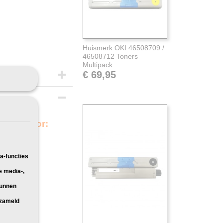
Huismerk OKI 46508709 /
46508712 Toners
Multipack
€ 69,95
chikt voor:
a-functies
e media-,
kunnen
rzameld