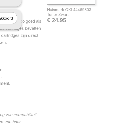
Huismerk OKI 44469803
Toner Zwart
akkoord
€ 24,95
n minstens zo goed als
nze cartridges bevatten
artridges zijn direct
ken.
n.
.
iment.
ng van compabiliteit
om van haar