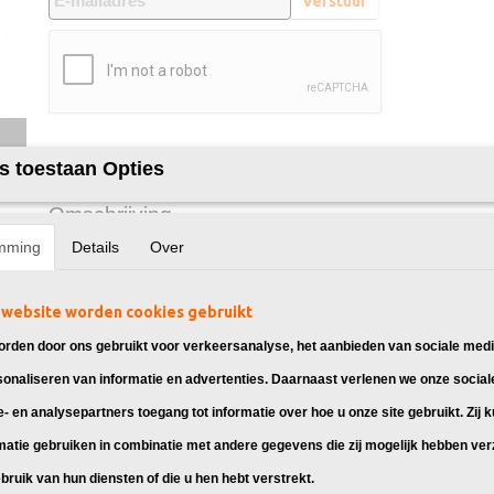
Verstuur
Specificaties
s toestaan Opties
EAN code
8720874662242
Omschrijving
Cyaan
3000 Pagina's
mming
Details
Over
Merk
InktDL®
Verzendmethode
Huismerk toner cartridge OKI 46508711, ges
Pakketpost
Garantie
2 Jaar
website worden cookies gebruikt
Recyclebaar
❌
OKI C332
rden door ons gebruikt voor verkeersanalyse, het aanbieden van sociale medi
OKI C332DN
sonaliseren van informatie en advertenties. Daarnaast verlenen we onze social
OKI C332DNW
e- en analysepartners toegang tot informatie over hoe u onze site gebruikt. Zij 
OKI MC363
matie gebruiken in combinatie met andere gegevens die zij mogelijk hebben ve
OKI MC363DN
bruik van hun diensten of die u hen hebt verstrekt.
OKI MC 363DNW