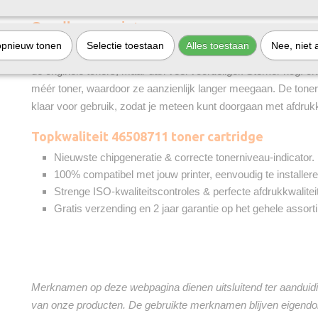
Goedkoper printen
opnieuw tonen
Selectie toestaan
Alles toestaan
Nee, niet 
De toners van onze huismerkvariant voor
46508711 Zwart
zij
de originele toners, maar dan veel voordeliger. Sterker nog: o
méér toner, waardoor ze aanzienlijk langer meegaan. De toner c
klaar voor gebruik, zodat je meteen kunt doorgaan met afdruk
Topkwaliteit 46508711 toner cartridge
Nieuwste chipgeneratie & correcte tonerniveau-indicator.
100% compatibel met jouw printer, eenvoudig te installere
Strenge ISO-kwaliteitscontroles & perfecte afdrukkwaliteit
Gratis verzending en 2 jaar garantie op het gehele assort
Merknamen op deze webpagina dienen uitsluitend ter aanduidi
van onze producten. De gebruikte merknamen blijven eigend