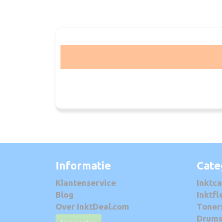
Informatie
Cate
Klantenservice
Inktca
Blog
Inktfl
Over InktDeal.com
Toner
Drum