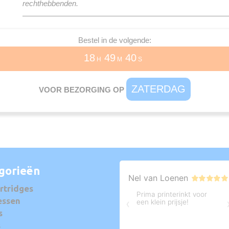
rechthebbenden.
Bestel in de volgende:
18
49
40
H
M
S
ZATERDAG
VOOR BEZORGING OP
gorieën
rtridges
essen
s
s