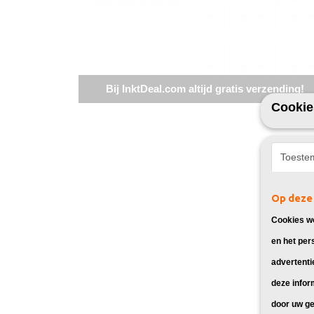
Bij InktDeal.com altijd gratis verzending!
Cookie
Toeste
Op deze 
Cookies wo
en het per
advertenti
deze infor
door uw ge