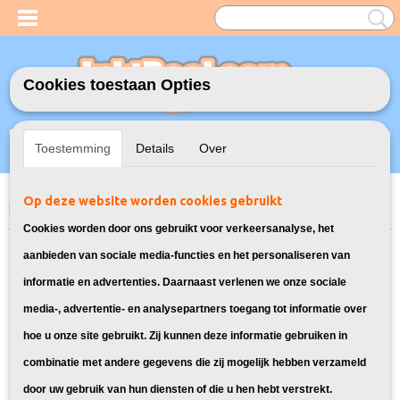
Cookies toestaan Opties
Inloggen
Registreren
UW WINKELWAGEN
Toestemming
Details
Over
Geen producten
(0)
Op deze website worden cookies gebruikt
Home
>
Model Printer
>
24XL Inkt cartridges voor Epson
> Inktcartridges
voor Epson Expression Photo XP-750
Cookies worden door ons gebruikt voor verkeersanalyse, het
Deze 24XL inkt cartridges zijn
aanbieden van sociale media-functies en het personaliseren van
informatie en advertenties. Daarnaast verlenen we onze sociale
geschikt voor jouw Epson
media-, advertentie- en analysepartners toegang tot informatie over
hoe u onze site gebruikt. Zij kunnen deze informatie gebruiken in
Expression Photo:
combinatie met andere gegevens die zij mogelijk hebben verzameld
door uw gebruik van hun diensten of die u hen hebt verstrekt.
Sorteer op: