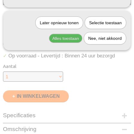
Huismerk Epson 24XL
Later opnieuw tonen
Selectie toestaan
Multipack 12X
Alles toestaan
Nee, niet akkoord
€ 29,95
(inclusief btw 21%)
Op voorraad
- Levertijd : Binnen 24 uur bezorgd
✓
Aantal
IN WINKELWAGEN
Specificaties
EAN code
Omschrijving
8720153530835