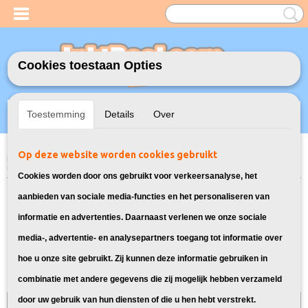
Cookies toestaan Opties
Inloggen
Registreren
UW WINKELWAGEN
Toestemming
Details
Over
Geen producten
(0)
Op deze website worden cookies gebruikt
Home
>
Inktcartridges
>
Geschikt voor Epson
>
Huismerk Epson 24XL
Multipack 12X
Cookies worden door ons gebruikt voor verkeersanalyse, het
aanbieden van sociale media-functies en het personaliseren van
informatie en advertenties. Daarnaast verlenen we onze sociale
media-, advertentie- en analysepartners toegang tot informatie over
hoe u onze site gebruikt. Zij kunnen deze informatie gebruiken in
combinatie met andere gegevens die zij mogelijk hebben verzameld
door uw gebruik van hun diensten of die u hen hebt verstrekt.
Bij InktDeal.com altijd gratis verzending!