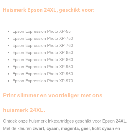
Zwart
Huismerk Epson 24XL, geschikt voor:
2X 12ml
Cyaan
2X 12ml
Magenta
Epson Expression Photo XP-55
2X 12ml
Epson Expression Photo XP-750
Geel
Epson Expression Photo XP-760
2X 12ml
Epson Expression Photo XP-850
Licht Cyaan
Epson Expression Photo XP-860
2X 12ml
Epson Expression Photo XP-950
Licht Magenta
Epson Expression Photo XP-960
2X 12ml
Epson Expression Photo XP-970
Merk
InktDL®
Print slimmer en voordeliger met ons
Verzendmethode
Brievenbuspost
Garantie
huismerk 24XL.
2 Jaar
Ontdek onze huismerk inktcartridges geschikt voor Epson
24XL
.
Recyclebaar
❌
Met de kleuren
zwart
,
cyaan
,
magenta, geel, licht cyaan
en