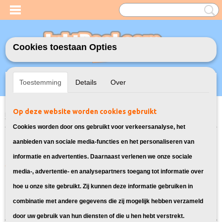
Cookies toestaan Opties
Inloggen
Registreren
UW WINKELWAGEN
Toestemming
Details
Over
Geen producten
(0)
Op deze website worden cookies gebruikt
Home
>
Model Printer
>
27XL Inkt cartridges voor Epson
> Inkt cartridges
voor Epson WorkForce WF 7110DTW
Cookies worden door ons gebruikt voor verkeersanalyse, het
Deze 27XL printerinkt is geschikt
aanbieden van sociale media-functies en het personaliseren van
informatie en advertenties. Daarnaast verlenen we onze sociale
voor jouw Epson WorkForce printer:
media-, advertentie- en analysepartners toegang tot informatie over
hoe u onze site gebruikt. Zij kunnen deze informatie gebruiken in
Sorteer op:
combinatie met andere gegevens die zij mogelijk hebben verzameld
door uw gebruik van hun diensten of die u hen hebt verstrekt.