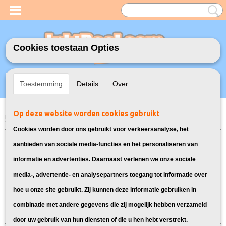
Cookies toestaan Opties
Inloggen
Registreren
UW WINKELWAGEN
Toestemming
Details
Over
Geen producten
(0)
Op deze website worden cookies gebruikt
Home
>
Model Printer
>
305XL Inkt cartridges voor HP
> Inkt cartridges
voor HP DeskJet 4158e
Cookies worden door ons gebruikt voor verkeersanalyse, het
Bekijk hier alle inktpatronen voor
aanbieden van sociale media-functies en het personaliseren van
informatie en advertenties. Daarnaast verlenen we onze sociale
HP DeskJet 4158e:
media-, advertentie- en analysepartners toegang tot informatie over
hoe u onze site gebruikt. Zij kunnen deze informatie gebruiken in
Sorteer op:
combinatie met andere gegevens die zij mogelijk hebben verzameld
door uw gebruik van hun diensten of die u hen hebt verstrekt.