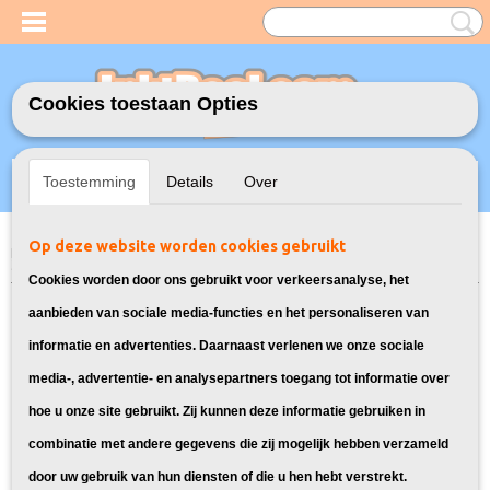
Cookies toestaan Opties
Inloggen
Registreren
UW WINKELWAGEN
Toestemming
Details
Over
Geen producten
(0)
Op deze website worden cookies gebruikt
Home
>
Inktcartridges
>
Geschikt voor HP
>
Huismerk vervangt HP
305XL Multipack 2X
Cookies worden door ons gebruikt voor verkeersanalyse, het
aanbieden van sociale media-functies en het personaliseren van
informatie en advertenties. Daarnaast verlenen we onze sociale
media-, advertentie- en analysepartners toegang tot informatie over
hoe u onze site gebruikt. Zij kunnen deze informatie gebruiken in
combinatie met andere gegevens die zij mogelijk hebben verzameld
door uw gebruik van hun diensten of die u hen hebt verstrekt.