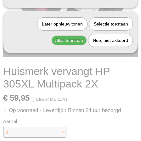
Later opnieuw tonen
Selectie toestaan
Alles toestaan
Nee, niet akkoord
Bij InktDeal.com altijd gratis verzending!
Huismerk vervangt HP
305XL Multipack 2X
€ 59,95
(inclusief btw 21%)
Op voorraad
- Levertijd : Binnen 24 uur bezorgd
✓
Aantal