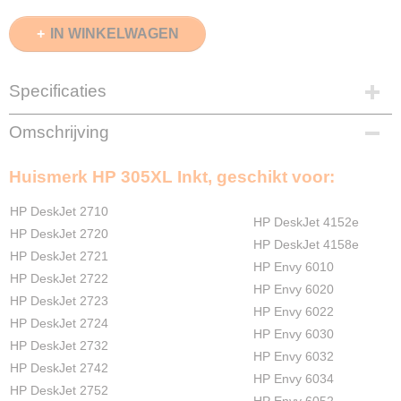
IN WINKELWAGEN
Specificaties
EAN code
Omschrijving
8720153539135
Zwart
Huismerk HP 305XL Inkt, geschikt voor:
10ml
Kleuren
HP DeskJet 2710
12ml
HP DeskJet 4152e
HP DeskJet 2720
Verzendmethode
HP DeskJet 4158e
HP DeskJet 2721
Pakketpost
HP Envy 6010
HP DeskJet 2722
Garantie
HP Envy 6020
2 Jaar
HP DeskJet 2723
HP Envy 6022
Recyclebaar
HP DeskJet 2724
HP Envy 6030
❌
HP DeskJet 2732
HP Envy 6032
HP DeskJet 2742
HP Envy 6034
HP DeskJet 2752