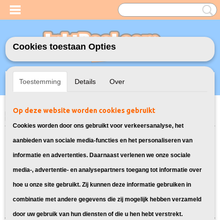
Cookies toestaan Opties
Inloggen
Registreren
UW WINKELWAGEN
Toestemming
Details
Over
Geen producten
(0)
Op deze website worden cookies gebruikt
Home
>
Model Printer
>
603XL Inkt cartridges voor Epson
>
Inktcartridges voor Epson Expression Home XP-2155
Cookies worden door ons gebruikt voor verkeersanalyse, het
Inktcartridges geschikt voor Epson
aanbieden van sociale media-functies en het personaliseren van
informatie en advertenties. Daarnaast verlenen we onze sociale
Expression Home XP-2155
media-, advertentie- en analysepartners toegang tot informatie over
hoe u onze site gebruikt. Zij kunnen deze informatie gebruiken in
Sorteer op:
combinatie met andere gegevens die zij mogelijk hebben verzameld
door uw gebruik van hun diensten of die u hen hebt verstrekt.