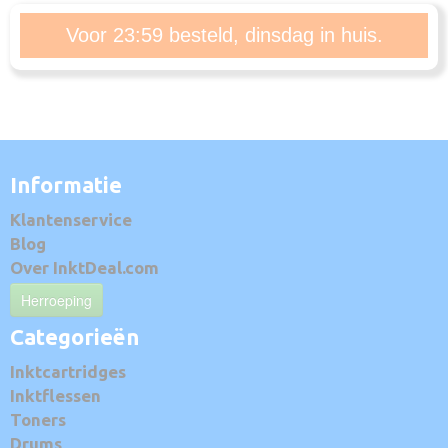
Voor 23:59 besteld, dinsdag in huis.
Informatie
Klantenservice
Blog
Over InktDeal.com
Herroeping
Categorieën
Inktcartridges
Inktflessen
Toners
Drums