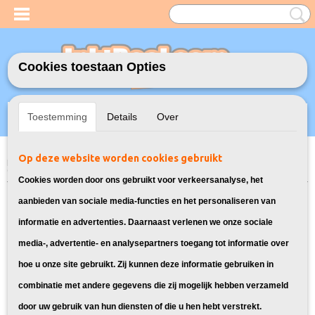
Cookies toestaan Opties
Inloggen
Registreren
UW WINKELWAGEN
Toestemming
Details
Over
Geen producten
(0)
Op deze website worden cookies gebruikt
Home
>
Inktcartridges
>
Geschikt voor Epson
>
Huismerk Epson 603XL
Cyaan
Cookies worden door ons gebruikt voor verkeersanalyse, het
aanbieden van sociale media-functies en het personaliseren van
informatie en advertenties. Daarnaast verlenen we onze sociale
media-, advertentie- en analysepartners toegang tot informatie over
hoe u onze site gebruikt. Zij kunnen deze informatie gebruiken in
combinatie met andere gegevens die zij mogelijk hebben verzameld
door uw gebruik van hun diensten of die u hen hebt verstrekt.