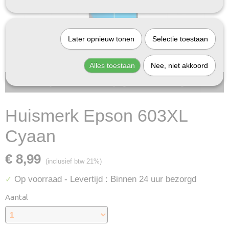
Later opnieuw tonen
Selectie toestaan
Alles toestaan
Nee, niet akkoord
Bij InktDeal.com altijd gratis verzending!
Huismerk Epson 603XL
Cyaan
€ 8,99
(inclusief btw 21%)
Op voorraad
- Levertijd : Binnen 24 uur bezorgd
✓
Aantal