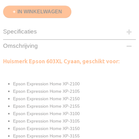
IN WINKELWAGEN
Specificaties
EAN code
Omschrijving
8720153533317
Cyaan
Huismerk Epson 603XL Cyaan, geschikt voor:
15ml
Merk
InktDL®
Verzendmethode
Epson Expression Home XP-2100
Brievenbuspost of Pakketpost
Epson Expression Home XP-2105
Garantie
Epson Expression Home XP-2150
2 Jaar
Epson Expression Home XP-2155
Recyclebaar
Epson Expression Home XP-3100
❌
Epson Expression Home XP-3105
Epson Expression Home XP-3150
Epson Expression Home XP-3155