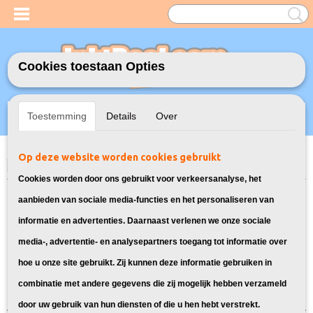
Cookies toestaan Opties
Inloggen
Registreren
UW WINKELWAGEN
Toestemming
Details
Over
Geen producten
(0)
Op deze website worden cookies gebruikt
Home
>
Model Printer
>
EcoTank T664 Inkt voor Epson
> Inkt voor Epson
EcoTank ET-3600
Cookies worden door ons gebruikt voor verkeersanalyse, het
Bekijk hier alle inkt voor Epson
aanbieden van sociale media-functies en het personaliseren van
informatie en advertenties. Daarnaast verlenen we onze sociale
EcoTank ET-3600:
media-, advertentie- en analysepartners toegang tot informatie over
hoe u onze site gebruikt. Zij kunnen deze informatie gebruiken in
Sorteer op:
combinatie met andere gegevens die zij mogelijk hebben verzameld
door uw gebruik van hun diensten of die u hen hebt verstrekt.