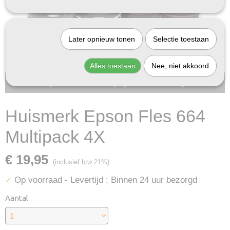
Later opnieuw tonen
Selectie toestaan
Alles toestaan
Nee, niet akkoord
Bij InktDeal.com altijd gratis verzending!
Huismerk Epson Fles 664
Multipack 4X
€ 19,95
(inclusief btw 21%)
Op voorraad
- Levertijd : Binnen 24 uur bezorgd
✓
Aantal