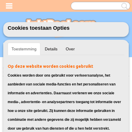
Cookies toestaan Opties
Inloggen
Registreren
UW WINKELWAGEN
Toestemming
Details
Over
Geen producten
(0)
Op deze website worden cookies gebruikt
Home
>
Inktflessen
>
Geschikt voor Epson
>
Huismerk Epson Fles 664
Multipack 4X
Cookies worden door ons gebruikt voor verkeersanalyse, het
aanbieden van sociale media-functies en het personaliseren van
informatie en advertenties. Daarnaast verlenen we onze sociale
media-, advertentie- en analysepartners toegang tot informatie over
hoe u onze site gebruikt. Zij kunnen deze informatie gebruiken in
combinatie met andere gegevens die zij mogelijk hebben verzameld
door uw gebruik van hun diensten of die u hen hebt verstrekt.