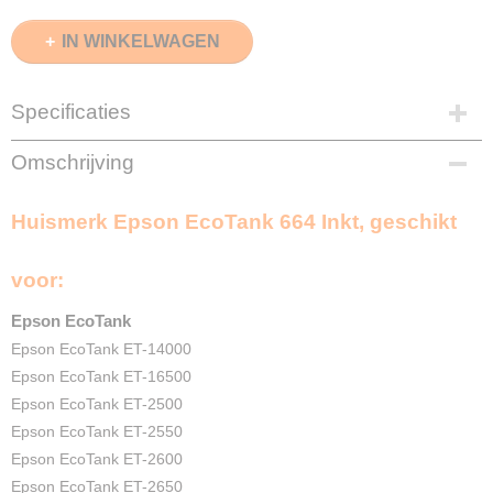
IN WINKELWAGEN
Specificaties
EAN code
Omschrijving
8720153532525
Zwart
Huismerk Epson EcoTank 664 Inkt, geschikt
70ml
Cyaan
70ml
voor:
Magenta
70ml
Epson EcoTank
Geel
Epson EcoTank ET-14000
70ml
Epson EcoTank ET-16500
Merk
Epson EcoTank ET-2500
InktDL®
Epson EcoTank ET-2550
Verzendmethode
Epson EcoTank ET-2600
Pakketpost
Epson EcoTank ET-2650
Garantie