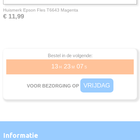
Huismerk Epson Fles T6643 Magenta
€ 11,99
Bestel in de volgende:
13
23
07
H
M
S
VRIJDAG
VOOR BEZORGING OP
Informatie