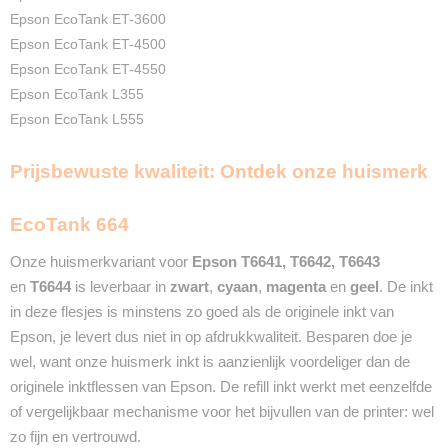
2 Jaar
Epson EcoTank ET-3600
Recyclebaar
Epson EcoTank ET-4500
❌
Epson EcoTank ET-4550
Epson EcoTank L355
Epson EcoTank L555
Prijsbewuste kwaliteit: Ontdek onze huismerk
EcoTank 664
Onze huismerkvariant voor
Epson T6641, T6642, T6643
en
T6644
is leverbaar in
zwart
,
cyaan
,
magenta
en
geel
. De inkt
in deze flesjes is minstens zo goed als de originele inkt van
Epson, je levert dus niet in op afdrukkwaliteit. Besparen doe je
wel, want onze huismerk inkt is aanzienlijk voordeliger dan de
originele inktflessen van Epson. De refill inkt werkt met eenzelfde
of vergelijkbaar mechanisme voor het bijvullen van de printer: wel
zo fijn en vertrouwd.