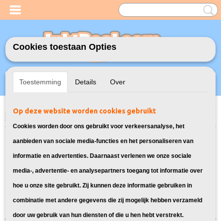
Cookies toestaan Opties
Inloggen
Registreren
UW WINKELWAGEN
Toestemming
Details
Over
Geen producten
(0)
Op deze website worden cookies gebruikt
Home
>
Model Printer
>
LC-223 Inkt cartridges voor Brother
>
Inktcartridges voor Brother DCP J4120DW
Cookies worden door ons gebruikt voor verkeersanalyse, het
Bekijk hier alle inkt geschikt voor de
aanbieden van sociale media-functies en het personaliseren van
informatie en advertenties. Daarnaast verlenen we onze sociale
Brother DCP J4120DW:
media-, advertentie- en analysepartners toegang tot informatie over
hoe u onze site gebruikt. Zij kunnen deze informatie gebruiken in
Sorteer op:
combinatie met andere gegevens die zij mogelijk hebben verzameld
door uw gebruik van hun diensten of die u hen hebt verstrekt.