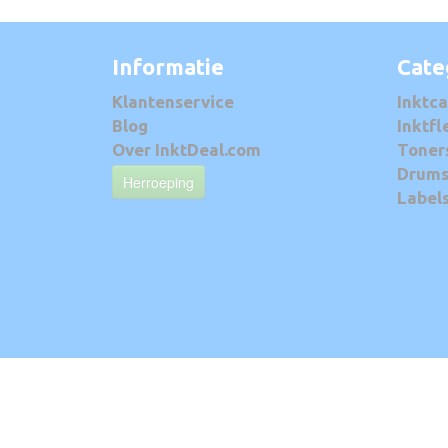
Informatie
Cate
Klantenservice
Inktca
Blog
Inktfl
Over InktDeal.com
Toner
Drum
Herroeping
Label