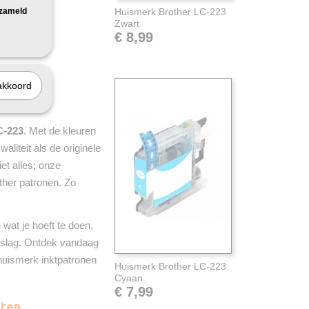
rzameld
Huismerk Brother LC-223
Zwart
€ 8,99
akkoord
C-223.
C-223
. Met de kleuren
aliteit als de originele
iet alles; onze
ther patronen. Zo
wat je hoeft te doen,
 de slag. Ontdek vandaag
 huismerk inktpatronen
Huismerk Brother LC-223
Cyaan
€ 7,99
ten.