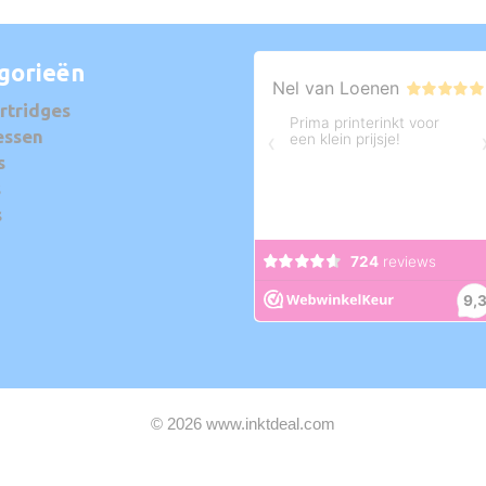
gorieën
rtridges
essen
s
s
s
© 2026 www.inktdeal.com