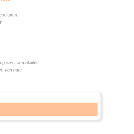
esultaten.
n.
ng van compabiliteit
om van haar