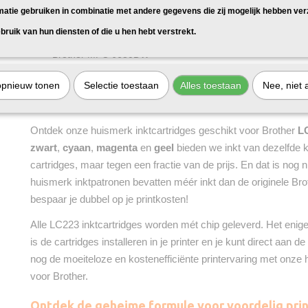
Brother MFC-J5620DW
matie gebruiken in combinatie met andere gegevens die zij mogelijk hebben ve
Brother MFC-J5625DW
bruik van hun diensten of die u hen hebt verstrekt.
Brother MFC-J5720DW
Brother MFC-J680DW
Brother MFC-J880DW
opnieuw tonen
Selectie toestaan
Alles toestaan
Nee, niet 
Print slim en voordelig met ons huismerk L
Ontdek onze huismerk inktcartridges geschikt voor Brother
L
zwart
,
cyaan
,
magenta
en
geel
bieden we inkt van dezelfde kw
cartridges, maar tegen een fractie van de prijs. En dat is nog n
huismerk inktpatronen bevatten méér inkt dan de originele Bro
bespaar je dubbel op je printkosten!
Alle LC223 inktcartridges worden mét chip geleverd. Het enige 
is de cartridges installeren in je printer en je kunt direct aan
nog de moeiteloze en kostenefficiënte printervaring met onze
voor Brother.
Ontdek de geheime formule voor voordelig prin