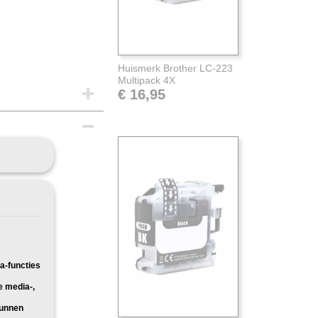
Huismerk Brother LC-223
Multipack 4X
€ 16,95
:
Pakketpost
a-functies
e media-,
kunnen