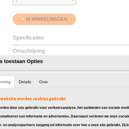
IN WINKELWAGEN
Specificaties
EAN code
8720153538497
Omschrijving
Zwart
2X 20ml
Cyaan
2X 13ml
s toestaan Opties
Huismerk Brother LC-223 Inkt, geschikt voor
Magenta
2X 13ml
Geel
2X 13ml
Brother DCP-J4120DW
Merk
InktDL®
mming
Details
Over
Brother DCP-J562DW
Verzendmethode
Brievenbuspost of 
Brother MFC-J4420DW
Garantie
2 Jaar
Recyclebaar
❌
Brother MFC-J4620DW
website worden cookies gebruikt
Brother MFC-J4625DW
rden door ons gebruikt voor verkeersanalyse, het aanbieden van sociale medi
Brother MFC-J480DW
sonaliseren van informatie en advertenties. Daarnaast verlenen we onze social
Brother MFC-J485DW
Brother MFC-J5320DW
e- en analysepartners toegang tot informatie over hoe u onze site gebruikt. Zij 