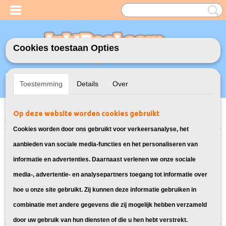
Cookies toestaan Opties
Inloggen
Registreren
UW WINKELWAGEN
Toestemming
Details
Over
Geen producten
(0)
Op deze website worden cookies gebruikt
Home
>
Model Printer
>
LC-223 Inkt cartridges voor Brother
>
Inktcartridges voor Brother MFC J4620DW
Cookies worden door ons gebruikt voor verkeersanalyse, het
Bekijk hier alle inkt geschikt voor de
aanbieden van sociale media-functies en het personaliseren van
informatie en advertenties. Daarnaast verlenen we onze sociale
Brother MFC J4620DW:
media-, advertentie- en analysepartners toegang tot informatie over
hoe u onze site gebruikt. Zij kunnen deze informatie gebruiken in
Sorteer op:
combinatie met andere gegevens die zij mogelijk hebben verzameld
door uw gebruik van hun diensten of die u hen hebt verstrekt.