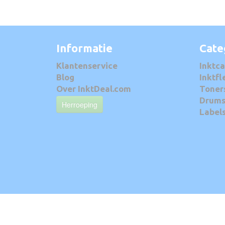
Informatie
Cate
Klantenservice
Inktca
Blog
Inktfl
Over InktDeal.com
Toner
Drum
Herroeping
Label