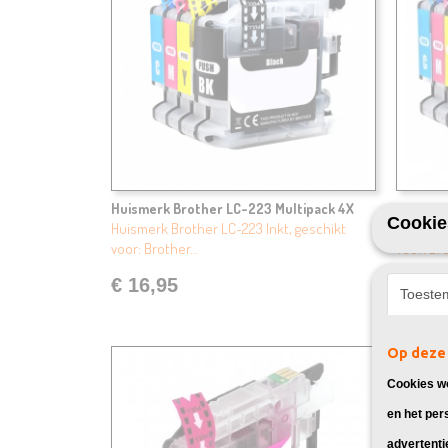
Huismerk Brother LC-223 Multipack 4X
Huismer
Cookie
Huismerk Brother LC-223 Inkt, geschikt
Huismerk
voor: Brother…
voor: Br
€ 16,95
€ 19,
Toeste
Op deze 
Cookies wo
en het per
advertenti