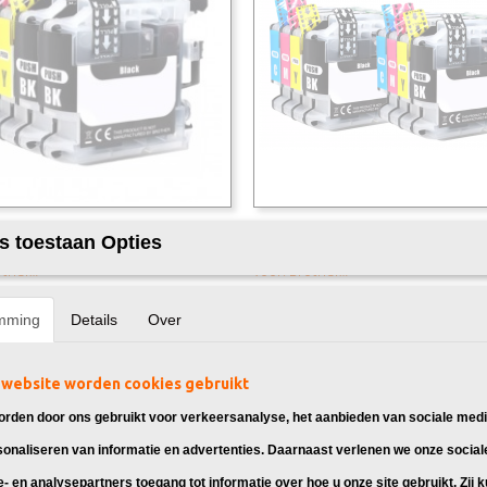
k Brother LC-223 Multipack 5X
Huismerk Brother LC-223 Multipa
s toestaan Opties
 Brother LC-223 Inkt, geschikt
Huismerk Brother LC-223 Inkt, gesc
other…
voor: Brother…
95
€ 26,95
mming
Details
Over
website worden cookies gebruikt
rden door ons gebruikt voor verkeersanalyse, het aanbieden van sociale medi
sonaliseren van informatie en advertenties. Daarnaast verlenen we onze social
e- en analysepartners toegang tot informatie over hoe u onze site gebruikt. Zij 