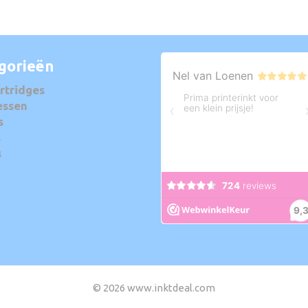
gorieën
rtridges
essen
s
s
s
© 2026 www.inktdeal.com