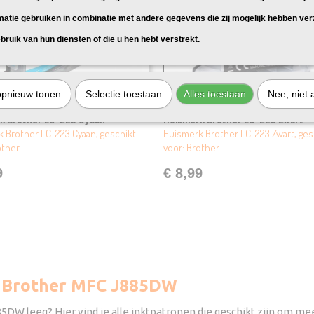
matie gebruiken in combinatie met andere gegevens die zij mogelijk hebben ve
bruik van hun diensten of die u hen hebt verstrekt.
opnieuw tonen
Selectie toestaan
Alles toestaan
Nee, niet 
k Brother LC-223 Cyaan
Huismerk Brother LC-223 Zwart
 Brother LC-223 Cyaan, geschikt
Huismerk Brother LC-223 Zwart, ges
other…
voor: Brother…
9
€ 8,99
r Brother MFC J885DW
85DW leeg? Hier vind je alle inktpatronen die geschikt zijn om mee