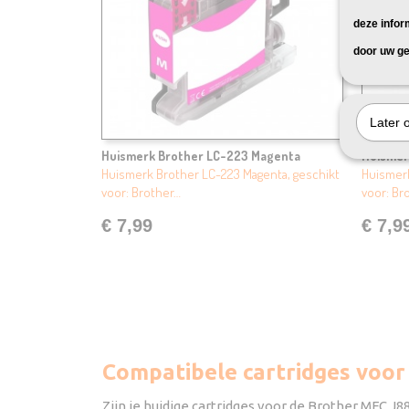
deze infor
door uw ge
Later 
Huismerk Brother LC-223 Magenta
Huismer
Huismerk Brother LC-223 Magenta, geschikt
Huismerk
voor: Brother…
voor: Br
€ 7,99
€ 7,9
Compatibele cartridges voo
Zijn je huidige cartridges voor de Brother MFC J8