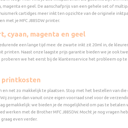
an, magenta en geel. De aanschafprijs van een gehele set of multipa
 huismerk cartidges meer inkt ten opzichte van de originele inktp
ren met je MFC J885DW printer.
t, cyaan, magenta en geel
durende een lange tijd mee: de zwarte inkt zit 20ml in, de kleuren
it printen. Naast onze laagste prijs garantie bieden we je ook twe
 proberen we het eerst bij de klantenservice het probleem op te l
 printkosten
n en net zo makkelijk te plaatsen. Stop met het bestellen van die
Wij zorgen dan vanuit onze eigen voorraad snel voor de verzendin
aag gemakkelijk: we bieden je de mogelijkheid om pas te betalen w
e goed werken met de Brother MFC J885DW. Mocht je nog vragen he
 graag even verder.