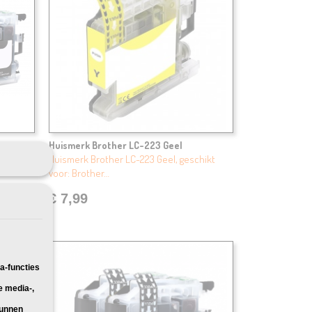
ck 8X
Huismerk Brother LC-223 Geel
hikt
Huismerk Brother LC-223 Geel, geschikt
voor: Brother…
€ 7,99
a-functies
e media-,
kunnen