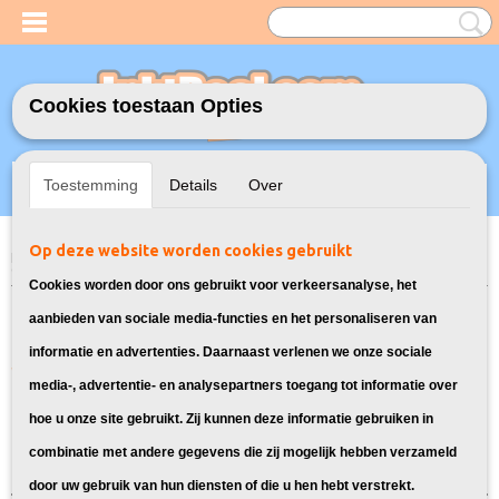
Cookies toestaan Opties
Inloggen
Registreren
UW WINKELWAGEN
Toestemming
Details
Over
Geen producten
(0)
Op deze website worden cookies gebruikt
Home
>
Model Printer
>
T1291 - T1294 Inkt cartridges voor Epson
> Inkt
cartridges voor Epson WorkForce WF 3520DWF
Cookies worden door ons gebruikt voor verkeersanalyse, het
Bekijk alle printerinkt voor de Epson
aanbieden van sociale media-functies en het personaliseren van
informatie en advertenties. Daarnaast verlenen we onze sociale
WorkForce WF-3520DWF
media-, advertentie- en analysepartners toegang tot informatie over
hoe u onze site gebruikt. Zij kunnen deze informatie gebruiken in
Sorteer op:
combinatie met andere gegevens die zij mogelijk hebben verzameld
door uw gebruik van hun diensten of die u hen hebt verstrekt.