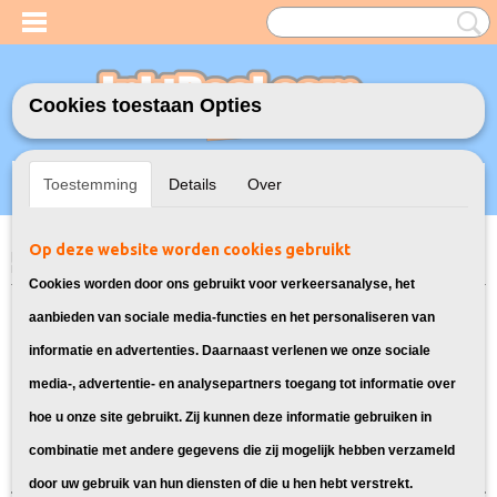
Cookies toestaan Opties
Inloggen
Registreren
UW WINKELWAGEN
Toestemming
Details
Over
Geen producten
(0)
Op deze website worden cookies gebruikt
Home
>
Toners
>
055H toners voor Canon
> Toner cartridges voor Canon
i-Sensys MF746CDW
Cookies worden door ons gebruikt voor verkeersanalyse, het
Overzicht van toner cartridges voor
aanbieden van sociale media-functies en het personaliseren van
informatie en advertenties. Daarnaast verlenen we onze sociale
Canon i-Sensys MF746CDW:
media-, advertentie- en analysepartners toegang tot informatie over
hoe u onze site gebruikt. Zij kunnen deze informatie gebruiken in
Sorteer op:
combinatie met andere gegevens die zij mogelijk hebben verzameld
door uw gebruik van hun diensten of die u hen hebt verstrekt.