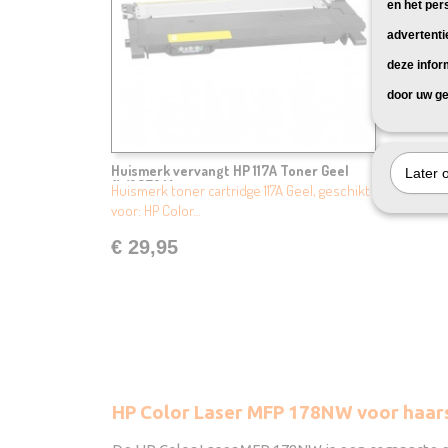
en het per
advertenti
deze infor
door uw ge
Huismerk vervangt HP 117A Toner Geel
Later 
(W2072A)
Huismerk toner cartridge 117A Geel, geschikt
voor: HP Color…
€ 29,95
HP Color Laser MFP 178NW voor haars