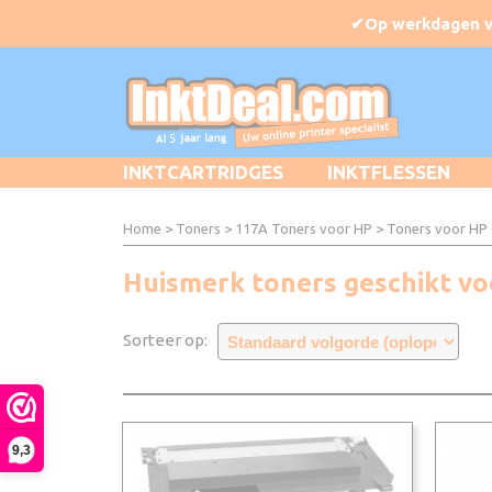
INKTCARTRIDGES
INKTFLESSEN
Home
>
Toners
>
117A Toners voor HP
> Toners voor HP
Huismerk toners geschikt v
Sorteer op:
9,3