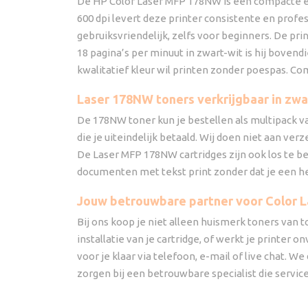
De HP Color Laser MFP 178NW is een compacte en 
600 dpi levert deze printer consistente en prof
gebruiksvriendelijk, zelfs voor beginners. De pr
18 pagina’s per minuut in zwart-wit is hij bove
kwalitatief kleur wil printen zonder poespas. Com
Laser 178NW toners verkrijgbaar in zwa
De 178NW toner kun je bestellen als multipack van v
die je uiteindelijk betaald. Wij doen niet aan v
De Laser MFP 178NW cartridges zijn ook los te bes
documenten met tekst print zonder dat je een h
Jouw betrouwbare partner voor Color 
Bij ons koop je niet alleen huismerk toners van t
installatie van je cartridge, of werkt je printe
voor je klaar via telefoon, e-mail of live chat. 
zorgen bij een betrouwbare specialist die service 