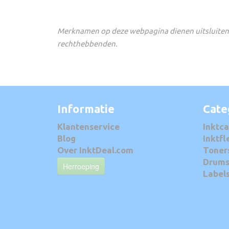
Merknamen op deze webpagina dienen uitsluitend
rechthebbenden.
Informatie
Cate
Klantenservice
Inktca
Blog
Inktfl
Over InktDeal.com
Toner
Drum
Herroeping
Label