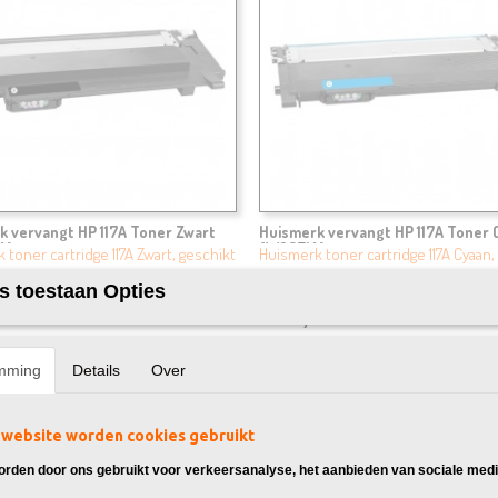
k vervangt HP 117A Toner Zwart
Huismerk vervangt HP 117A Toner 
A)
(W2071A)
 toner cartridge 117A Zwart, geschikt
Huismerk toner cartridge 117A Cyaan,
 Color…
geschikt voor: HP Color…
s toestaan Opties
95
€ 29,95
mming
Details
Over
website worden cookies gebruikt
rden door ons gebruikt voor verkeersanalyse, het aanbieden van sociale medi