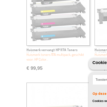
Huismerk vervangt HP 117A Toners
Huismer
Multipack
(W2070
Huismerk toners 117A multipack, geschikt
Huismerk
voor: HP Color…
voor: HP
Cookie
€ 99,95
€ 29,
Toeste
Op deze 
Cookies wo