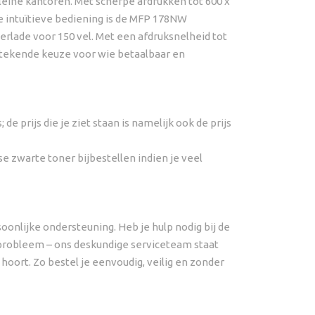
eine kantoren. Met scherpe afdrukken tot 600 x
e intuïtieve bediening is de MFP 178NW
erlade voor 150 vel. Met een afdruksnelheid tot
tstekende keuze voor wie betaalbaar en
de prijs die je ziet staan is namelijk ook de prijs
se zwarte toner bijbestellen indien je veel
oonlijke ondersteuning. Heb je hulp nodig bij de
n probleem – ons deskundige serviceteam staat
 hoort. Zo bestel je eenvoudig, veilig en zonder