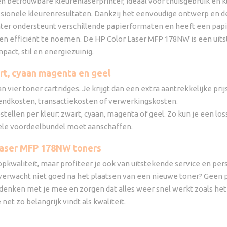
betrouwbare kleurenlaserprinter, ideaal voor thuisgebruik en kl
essionele kleurenresultaten. Dankzij het eenvoudige ontwerp en d
inter ondersteunt verschillende papierformaten en heeft een papi
ndien efficiënt te noemen. De HP Color Laser MFP 178NW is een ui
pact, stil en energiezuinig.
rt, cyaan magenta en geel
ier toner cartridges. Je krijgt dan een extra aantrekkelijke prijs; 
erzendkosten, transactiekosten of verwerkingskosten.
tellen per kleur: zwart, cyaan, magenta of geel. Zo kun je een los
ele voordeelbundel moet aanschaffen.
Laser MFP 178NW toners
opkwaliteit, maar profiteer je ook van uitstekende service en pers
r onverwacht niet goed na het plaatsen van een nieuwe toner? Gee
We denken met je mee en zorgen dat alles weer snel werkt zoals het
net zo belangrijk vindt als kwaliteit.