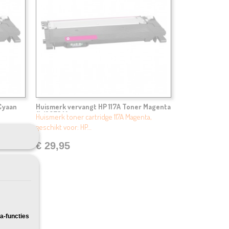
Cyaan
Huismerk vervangt HP 117A Toner Magenta
(W2073A)
Huismerk toner cartridge 117A Magenta,
geschikt voor: HP…
€ 29,95
a-functies