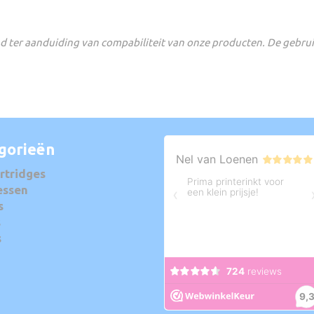
 ter aanduiding van compabiliteit van onze producten. De gebru
gorieën
rtridges
essen
s
s
s