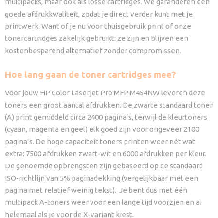
multipacks, maar ook als losse cartridges. We garanderen een
goede afdrukkwaliteit, zodat je direct verder kunt met je
printwerk. Want of je nu voor thuisgebruik print of onze
tonercartridges zakelijk gebruikt: ze zijn en blijven een
kostenbesparend alternatief zonder compromissen.
Hoe lang gaan de toner cartridges mee?
Voor jouw HP Color Laserjet Pro MFP M454NW leveren deze
toners een groot aantal afdrukken. De zwarte standaard toner
(A) print gemiddeld circa 2400 pagina’s, terwijl de kleurtoners
(cyaan, magenta en geel) elk goed zijn voor ongeveer 2100
pagina’s. De hoge capaciteit toners printen weer nét wat
extra: 7500 afdrukken zwart-wit en 6000 afdrukken per kleur.
De genoemde opbrengsten zijn gebaseerd op de standaard
ISO-richtlijn van 5% paginadekking (vergelijkbaar met een
pagina met relatief weinig tekst). Je bent dus met één
multipack A-toners weer voor een lange tijd voorzien en al
helemaal als je voor de X-variant kiest.