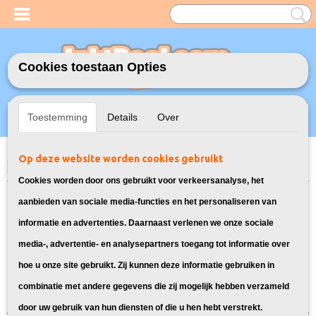
Cookies toestaan Opties
Inloggen
Registreren
UW WINKELWAGEN
Toestemming
Details
Over
Geen producten
(0)
Op deze website worden cookies gebruikt
Home
>
Toners
>
415A toners voor HP
> Toners voor HP Color Laserjet
Pro MFP M454NW
Cookies worden door ons gebruikt voor verkeersanalyse, het
Toners geschikt voor de HP Color
aanbieden van sociale media-functies en het personaliseren van
informatie en advertenties. Daarnaast verlenen we onze sociale
Laserjet Pro MFP M454NW:
media-, advertentie- en analysepartners toegang tot informatie over
hoe u onze site gebruikt. Zij kunnen deze informatie gebruiken in
Sorteer op:
combinatie met andere gegevens die zij mogelijk hebben verzameld
door uw gebruik van hun diensten of die u hen hebt verstrekt.