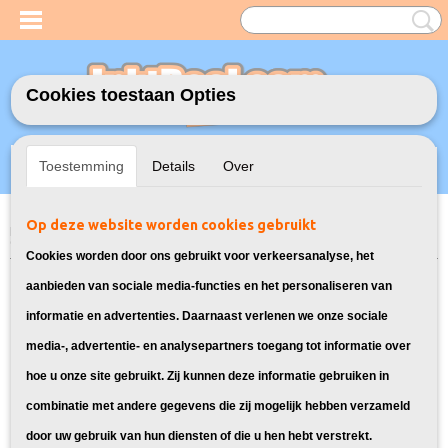
Cookies toestaan Opties
Inloggen
Registreren
UW WINKELWAGEN
Toestemming
Details
Over
Geen producten
(0)
Op deze website worden cookies gebruikt
Home
>
Toners
>
Geschikt voor HP
>
Huismerk vervangt HP 415X Toner
Cyaan (W2031X)
Cookies worden door ons gebruikt voor verkeersanalyse, het
aanbieden van sociale media-functies en het personaliseren van
informatie en advertenties. Daarnaast verlenen we onze sociale
media-, advertentie- en analysepartners toegang tot informatie over
hoe u onze site gebruikt. Zij kunnen deze informatie gebruiken in
combinatie met andere gegevens die zij mogelijk hebben verzameld
door uw gebruik van hun diensten of die u hen hebt verstrekt.