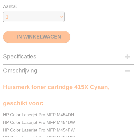
Aantal
IN WINKELWAGEN
Specificaties
EAN code
Omschrijving
872015353841
Cyaan
Huismerk toner cartridge 415X Cyaan,
6000 Pagina's
Merk
InktDL®
geschikt voor:
Verzendmethode
Pakketpost
HP Color Laserjet Pro MFP M454DN
Garantie
HP Color Laserjet Pro MFP M454DW
2 Jaar
HP Color Laserjet Pro MFP M454FW
Recyclebaar