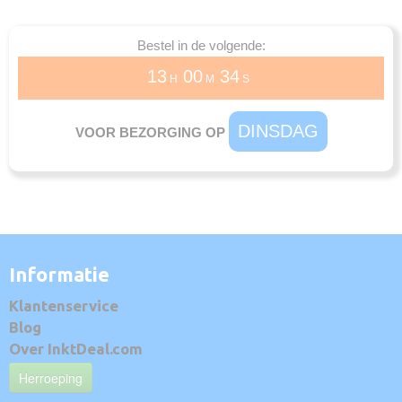
Bestel in de volgende:
13
00
34
H
M
S
DINSDAG
VOOR BEZORGING OP
Informatie
Klantenservice
Blog
Over InktDeal.com
Herroeping