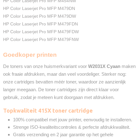
HP Color Laserjet Pro MFP M454NW
❌
HP Color Laserjet Pro MFP M479DN
HP Color Laserjet Pro MFP M479DW
HP Color Laserjet Pro MFP M479FDN
HP Color Laserjet Pro MFP M479FDW
HP Color Laserjet Pro MFP M479FNW
Goedkoper printen
De toners van onze huismerkvariant voor
W2031X Cyaan
maken
ook fraaie afdrukken, maar dan veel voordeliger. Sterker nog:
onze cartridges bevatten méér toner, waardoor ze aanzienlijk
langer meegaan. De toner cartridges zijn direct klaar voor
gebruik, zodat je meteen kunt doorgaan met afdrukken.
Topkwaliteit 415X toner cartridge
100% compatibel met jouw printer, eenvoudig te installeren.
Strenge ISO-kwaliteitscontroles & perfecte afdrukkwaliteit.
Gratis verzending en 2 jaar garantie op het gehele