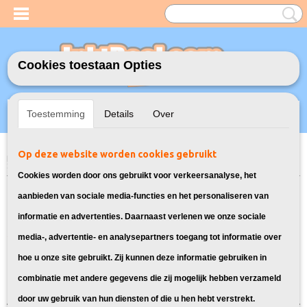
Cookies toestaan Opties
Inloggen
Registreren
UW WINKELWAGEN
Toestemming
Details
Over
Geen producten
(0)
Op deze website worden cookies gebruikt
Home
>
Toners
>
CLT-4072 Toners voor Samsung
> Toners voor
Samsung CLX-3185FN
Cookies worden door ons gebruikt voor verkeersanalyse, het
Laser toner cartridges geschikt voor
aanbieden van sociale media-functies en het personaliseren van
informatie en advertenties. Daarnaast verlenen we onze sociale
Samsung CLX-3185FN laserprinter:
media-, advertentie- en analysepartners toegang tot informatie over
hoe u onze site gebruikt. Zij kunnen deze informatie gebruiken in
Sorteer op:
combinatie met andere gegevens die zij mogelijk hebben verzameld
door uw gebruik van hun diensten of die u hen hebt verstrekt.