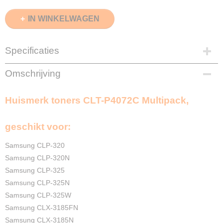
IN WINKELWAGEN
Specificaties
EAN code
Omschrijving
8720153536875
Zwart
Huismerk toners CLT-P4072C Multipack,
1750 Pagina's
Cyaan
1500 Pagina's
geschikt voor:
Magenta
1500 Pagina's
Samsung CLP-320
Geel
Samsung CLP-320N
1500 Pagina's
Samsung CLP-325
Merk
Samsung CLP-325N
InktDL®
Samsung CLP-325W
Verzendmethode
Samsung CLX-3185FN
Pakketpost
Samsung CLX-3185N
Garantie