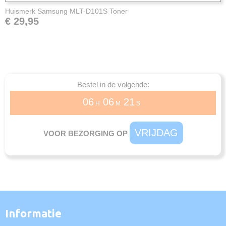
Huismerk Samsung MLT-D101S Toner
€ 29,95
Bestel in de volgende:
06
06
21
H
M
S
VRIJDAG
VOOR BEZORGING OP
Informatie