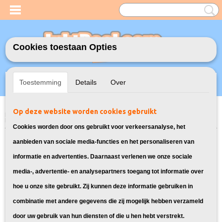
Cookies toestaan Opties
Inloggen
Registreren
UW WINKELWAGEN
Toestemming
Details
Over
Geen producten
(0)
Op deze website worden cookies gebruikt
Home
>
Toners
>
Geschikt voor Samsung
>
Huismerk Samsung CLT-
P4072C Toners Multipack
Cookies worden door ons gebruikt voor verkeersanalyse, het
aanbieden van sociale media-functies en het personaliseren van
informatie en advertenties. Daarnaast verlenen we onze sociale
media-, advertentie- en analysepartners toegang tot informatie over
hoe u onze site gebruikt. Zij kunnen deze informatie gebruiken in
combinatie met andere gegevens die zij mogelijk hebben verzameld
door uw gebruik van hun diensten of die u hen hebt verstrekt.