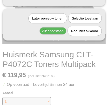
Later opnieuw tonen
Selectie toestaan
Alles toestaan
Nee, niet akkoord
Bij InktDeal.com altijd gratis verzending!
Huismerk Samsung CLT-
P4072C Toners Multipack
€ 119,95
(inclusief btw 21%)
Op voorraad
- Levertijd Binnen 24 uur
✓
Aantal