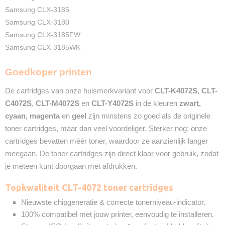
2 Jaar
Samsung CLX-3185
Recyclebaar
Samsung CLX-3180
❌
Samsung CLX-3185FW
Samsung CLX-3185WK
Goedkoper printen
De cartridges van onze huismerkvariant voor
CLT-K4072S
,
CLT-
C4072S
,
CLT-M4072S
en
CLT-Y4072S
in de kleuren
zwart,
cyaan, magenta
en
geel
zijn minstens zo goed als de originele
toner cartridges, maar dan veel voordeliger. Sterker nog: onze
cartridges bevatten méér toner, waardoor ze aanzienlijk langer
meegaan. De toner cartridges zijn direct klaar voor gebruik, zodat
je meteen kunt doorgaan met afdrukken.
Topkwaliteit CLT-4072 toner cartridges
Nieuwste chipgeneratie & correcte tonerniveau-indicator.
100% compatibel met jouw printer, eenvoudig te installeren.