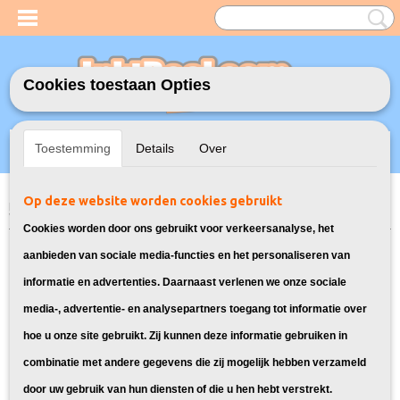
Cookies toestaan Opties
Inloggen
Registreren
UW WINKELWAGEN
Toestemming
Details
Over
Geen producten
(0)
Op deze website worden cookies gebruikt
Home
>
Toners
>
MLT-D1042S Toner cartridge voor Samsung
> Toner
voor Samsung ML-1678
Cookies worden door ons gebruikt voor verkeersanalyse, het
Bekijk hier alle laser toner
aanbieden van sociale media-functies en het personaliseren van
informatie en advertenties. Daarnaast verlenen we onze sociale
cartridges voor de Samsung ML-
media-, advertentie- en analysepartners toegang tot informatie over
hoe u onze site gebruikt. Zij kunnen deze informatie gebruiken in
1678:
combinatie met andere gegevens die zij mogelijk hebben verzameld
door uw gebruik van hun diensten of die u hen hebt verstrekt.
Sorteer op: