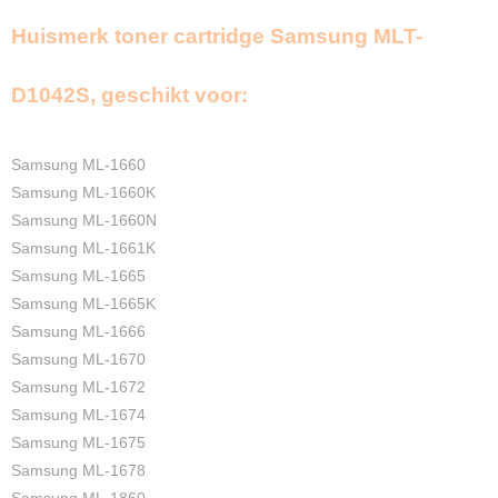
Zwart
Huismerk toner cartridge Samsung MLT-
1500 pagina's
Merk
InktDL®
D1042S, geschikt voor:
Verzendmethode
Pakketpost
Garantie
Samsung ML-1660
2 Jaar
Samsung ML-1660K
Recyclebaar
Samsung ML-1660N
❌
Samsung ML-1661K
Samsung ML-1665
Samsung ML-1665K
Samsung ML-1666
Samsung ML-1670
Samsung ML-1672
Samsung ML-1674
Samsung ML-1675
Samsung ML-1678