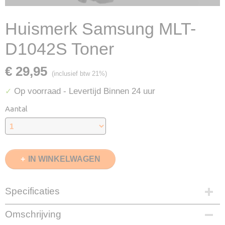
Huismerk Samsung MLT-
D1042S Toner
€ 29,95
(inclusief btw 21%)
Op voorraad
- Levertijd Binnen 24 uur
✓
Aantal
IN WINKELWAGEN
Specificaties
EAN code
Omschrijving
8720153534918