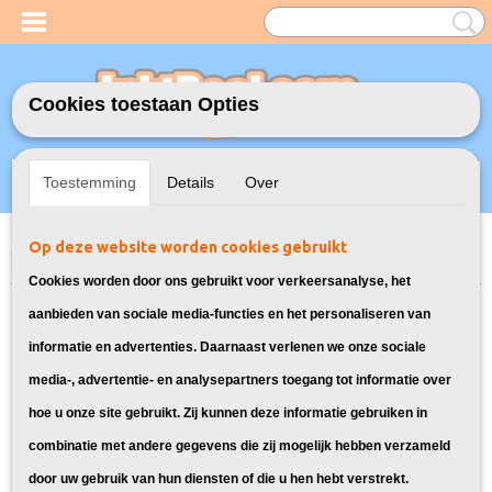
Cookies toestaan Opties
Inloggen
Registreren
UW WINKELWAGEN
Toestemming
Details
Over
Geen producten
(0)
Op deze website worden cookies gebruikt
Home
>
Toners
>
Geschikt voor Samsung
>
Huismerk Samsung MLT-
D1042S Toner
Cookies worden door ons gebruikt voor verkeersanalyse, het
aanbieden van sociale media-functies en het personaliseren van
informatie en advertenties. Daarnaast verlenen we onze sociale
media-, advertentie- en analysepartners toegang tot informatie over
hoe u onze site gebruikt. Zij kunnen deze informatie gebruiken in
combinatie met andere gegevens die zij mogelijk hebben verzameld
door uw gebruik van hun diensten of die u hen hebt verstrekt.