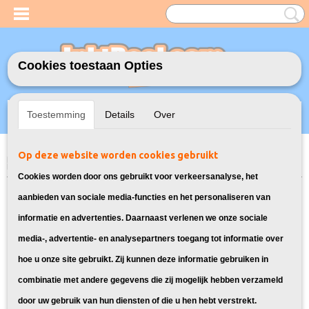
Cookies toestaan Opties
Inloggen
Registreren
UW WINKELWAGEN
Toestemming
Details
Over
Geen producten
(0)
Op deze website worden cookies gebruikt
Home
>
Toners
>
TN-3512 Toner cartridge voor Brother
> Toner voor
Brother HL-L6300DWT
Cookies worden door ons gebruikt voor verkeersanalyse, het
Bekijk hier alle laser toner
aanbieden van sociale media-functies en het personaliseren van
informatie en advertenties. Daarnaast verlenen we onze sociale
cartridges voor de Brother HL-
media-, advertentie- en analysepartners toegang tot informatie over
hoe u onze site gebruikt. Zij kunnen deze informatie gebruiken in
L6300DWT:
combinatie met andere gegevens die zij mogelijk hebben verzameld
door uw gebruik van hun diensten of die u hen hebt verstrekt.
Sorteer op: