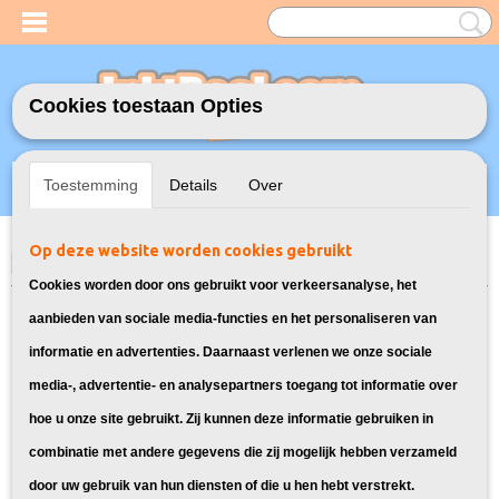
Cookies toestaan Opties
Inloggen
Registreren
UW WINKELWAGEN
Toestemming
Details
Over
Geen producten
(0)
Op deze website worden cookies gebruikt
Home
>
Toners
>
TN-3512 Toner cartridge voor Brother
> Toner voor
Brother HL-L6450DW
Cookies worden door ons gebruikt voor verkeersanalyse, het
Bekijk hier alle laser toner
aanbieden van sociale media-functies en het personaliseren van
informatie en advertenties. Daarnaast verlenen we onze sociale
cartridges voor de Brother HL-
media-, advertentie- en analysepartners toegang tot informatie over
hoe u onze site gebruikt. Zij kunnen deze informatie gebruiken in
L6450DW:
combinatie met andere gegevens die zij mogelijk hebben verzameld
door uw gebruik van hun diensten of die u hen hebt verstrekt.
Sorteer op: