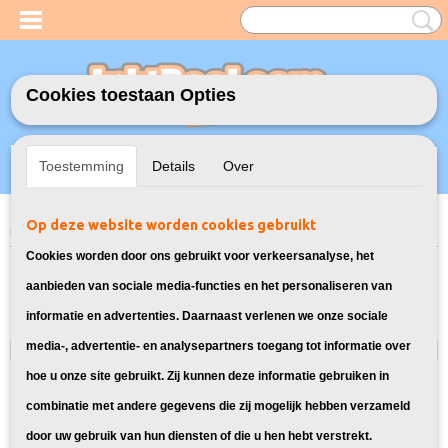
Cookies toestaan Opties
Inloggen
Registreren
UW WINKELWAGEN
Toestemming
Details
Over
Geen producten
(0)
Op deze website worden cookies gebruikt
Home
>
Inktcartridges
>
Geschikt voor Canon
Cookies worden door ons gebruikt voor verkeersanalyse, het
Inktcartridges
aanbieden van sociale media-functies en het personaliseren van
informatie en advertenties. Daarnaast verlenen we onze sociale
Geschikt voor Epson
media-, advertentie- en analysepartners toegang tot informatie over
Geschikt voor Canon
Geschikt voor Brother
hoe u onze site gebruikt. Zij kunnen deze informatie gebruiken in
Geschikt voor HP
combinatie met andere gegevens die zij mogelijk hebben verzameld
door uw gebruik van hun diensten of die u hen hebt verstrekt.