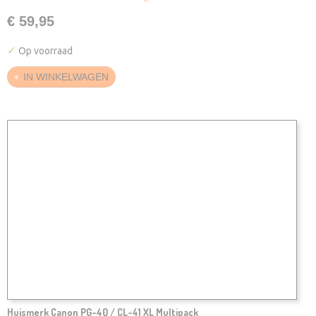
€ 59,95
✓
Op voorraad
IN WINKELWAGEN
Huismerk Canon PG-40 / CL-41 XL Multipack