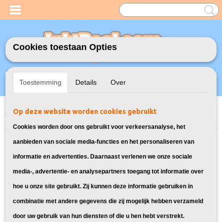
Cookies toestaan Opties
Inloggen
Registreren
UW WINKELWAGEN
Toestemming
Details
Over
Geen producten
(0)
Op deze website worden cookies gebruikt
Home
>
Inktcartridges
>
Geschikt voor Canon
>
Huismerk Canon PG-545
XL Zwart
Cookies worden door ons gebruikt voor verkeersanalyse, het
aanbieden van sociale media-functies en het personaliseren van
informatie en advertenties. Daarnaast verlenen we onze sociale
media-, advertentie- en analysepartners toegang tot informatie over
hoe u onze site gebruikt. Zij kunnen deze informatie gebruiken in
combinatie met andere gegevens die zij mogelijk hebben verzameld
door uw gebruik van hun diensten of die u hen hebt verstrekt.