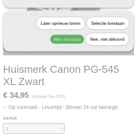
Later opnieuw tonen
Selectie toestaan
Alles toestaan
Nee, niet akkoord
Bij InktDeal.com altijd gratis verzending!
Huismerk Canon PG-545
XL Zwart
€ 34,95
(inclusief btw 21%)
Op voorraad
- Levertijd : Binnen 24 uur bezorgd
✓
Aantal