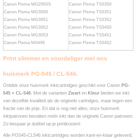
Canon Pixma MG2950S
Canon Pixma TS3350
Canon Pixma MG3050
Canon Pixma TS3351
Canon Pixma MG3051
Canon Pixma TS3352
Canon Pixma MG3052
Canon Pixma TS3450
Canon Pixma MG3053
Canon Pixma TS3451
Canon Pixma MX495
Canon Pixma TS3452
Print slimmer en voordeliger met ons
huismerk PG-545 / CL-546.
Ontdek onze huismerk inktcartridges geschikt voor Canon
PG-
545 + CL-546
. Met de varianten
Zwart
en
Kleur
bieden we inkt
van dezelfde kwaliteit als de originele cartridges, maar tegen een
fractie van de prijs. En dat is nog niet alles; onze huismerk
inktpatronen bevatten méér inkt dan de originele Canon patronen.
Zo bespaar je dubbel op je printkosten!
Alle PG545-CL546 inktcartridges worden kant-en-klaar geleverd.