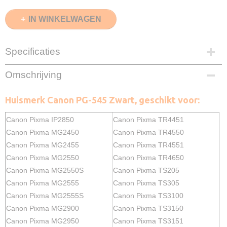
IN WINKELWAGEN
Specificaties
EAN code
Omschrijving
8720153534420
Zwart
Huismerk Canon PG-545 Zwart, geschikt voor:
25ml
Merk
Canon Pixma IP2850
Canon Pixma TR4451
InktDL®
Canon Pixma MG2450
Canon Pixma TR4550
Verzendmethode
Canon Pixma MG2455
Canon Pixma TR4551
Pakketpost
Canon Pixma MG2550
Canon Pixma TR4650
Garantie
2 Jaar
Canon Pixma MG2550S
Canon Pixma TS205
Recyclebaar
Canon Pixma MG2555
Canon Pixma TS305
❌
Canon Pixma MG2555S
Canon Pixma TS3100
Canon Pixma MG2900
Canon Pixma TS3150
Canon Pixma MG2950
Canon Pixma TS3151