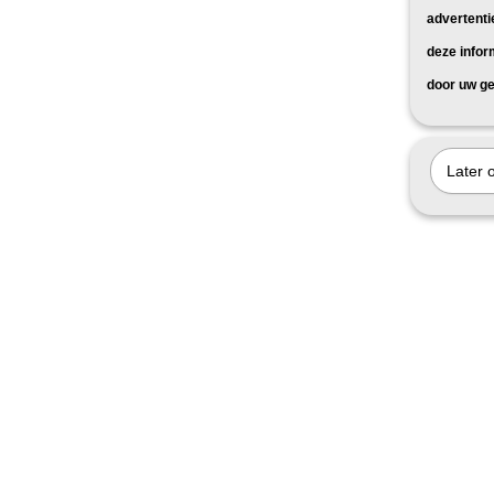
advertenti
deze infor
door uw ge
Later 