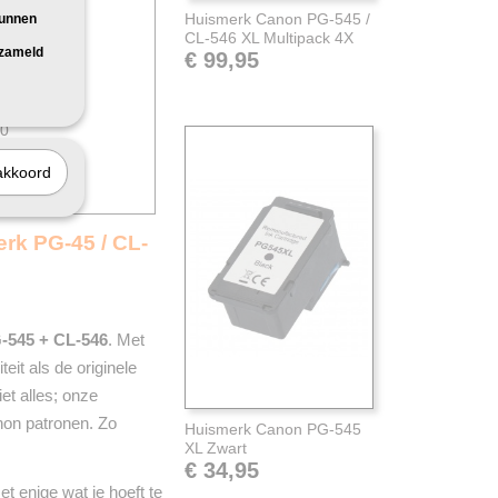
51
Huismerk Canon PG-545 /
kunnen
CL-546 XL Multipack 4X
50
rzameld
€ 99,95
51
52
50
51
akkoord
52
erk PG-45 / CL-
-545 + CL-546
. Met
eit als de originele
iet alles; onze
non patronen. Zo
Huismerk Canon PG-545
XL Zwart
€ 34,95
t enige wat je hoeft te