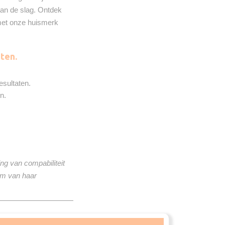
t aan de slag. Ontdek
 met onze huismerk
ten.
esultaten.
n.
ng van compabiliteit
om van haar