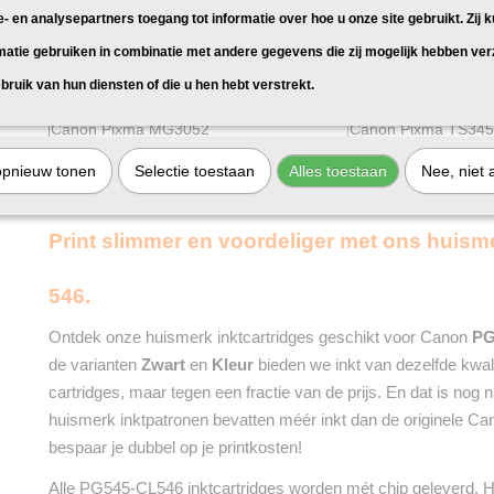
Canon Pixma MG2950
Canon Pixma TS31
e- en analysepartners toegang tot informatie over hoe u onze site gebruikt. Zij 
Canon Pixma MG2950S
Canon Pixma TS33
matie gebruiken in combinatie met andere gegevens die zij mogelijk hebben ve
Canon Pixma MG3050
Canon Pixma TS33
bruik van hun diensten of die u hen hebt verstrekt.
Canon Pixma MG3051
Canon Pixma TS33
Canon Pixma MG3052
Canon Pixma TS34
Canon Pixma MG3053
Canon Pixma TS34
opnieuw tonen
Selectie toestaan
Alles toestaan
Nee, niet 
Canon Pixma MX495
Canon Pixma TS34
Print slimmer en voordeliger met ons huism
546.
Ontdek onze huismerk inktcartridges geschikt voor Canon
PG
de varianten
Zwart
en
Kleur
bieden we inkt van dezelfde kwalit
cartridges, maar tegen een fractie van de prijs. En dat is nog n
huismerk inktpatronen bevatten méér inkt dan de originele Ca
bespaar je dubbel op je printkosten!
Alle PG545-CL546 inktcartridges worden mét chip geleverd. He