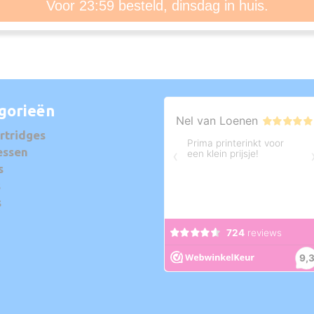
Voor 23:59 besteld, dinsdag in huis.
gorieën
rtridges
essen
s
s
s