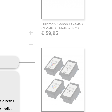
Huismerk Canon PG-545 /
CL-546 XL Multipack 2X
€ 59,95
Pakketpost
51
50
51
50
a-functies
00
e media-,
50