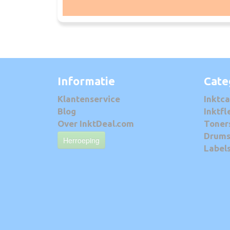
Informatie
Cate
Klantenservice
Inktca
Blog
Inktfl
Over InktDeal.com
Toner
Drum
Herroeping
Label