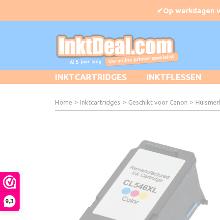
INKTCARTRIDGES
INKTFLESSEN
Home
>
Inktcartridges
>
Geschikt voor Canon
>
Huismer
9,3