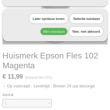
Later opnieuw tonen
Selectie toestaan
Alles toestaan
Nee, niet akkoord
Bij InktDeal.com altijd gratis verzending!
Huismerk Epson Fles 102
Magenta
€ 11,99
(inclusief btw 21%)
Op voorraad
- Levertijd : Binnen 24 uur bezorgd
✓
Aantal