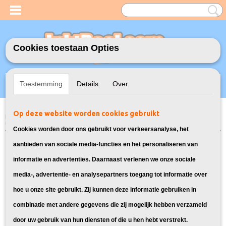
Cookies toestaan Opties
Inloggen
Registreren
UW WINKELWAGEN
Toestemming
Details
Over
Geen producten
(0)
Op deze website worden cookies gebruikt
Home
>
Inktflessen
>
Geschikt voor Epson
>
Huismerk Epson Fles 102
Magenta
Cookies worden door ons gebruikt voor verkeersanalyse, het
aanbieden van sociale media-functies en het personaliseren van
informatie en advertenties. Daarnaast verlenen we onze sociale
media-, advertentie- en analysepartners toegang tot informatie over
hoe u onze site gebruikt. Zij kunnen deze informatie gebruiken in
combinatie met andere gegevens die zij mogelijk hebben verzameld
door uw gebruik van hun diensten of die u hen hebt verstrekt.