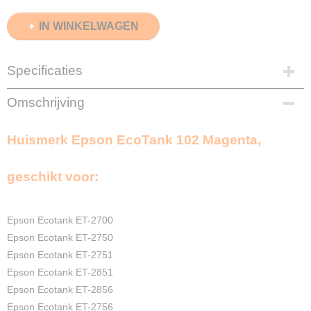
IN WINKELWAGEN
Specificaties
EAN code
Omschrijving
8720153538916
Magenta
Huismerk Epson EcoTank 102 Magenta,
70ml
Merk
InktDL®
geschikt voor:
Verzendmethode
Pakketpost
Garantie
Epson Ecotank ET-2700
2 Jaar
Epson Ecotank ET-2750
Recyclebaar
Epson Ecotank ET-2751
❌
Epson Ecotank ET-2851
Epson Ecotank ET-2856
Epson Ecotank ET-2756