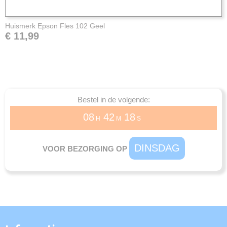
Huismerk Epson Fles 102 Geel
€ 11,99
Bestel in de volgende:
08
42
18
H
M
S
DINSDAG
VOOR BEZORGING OP