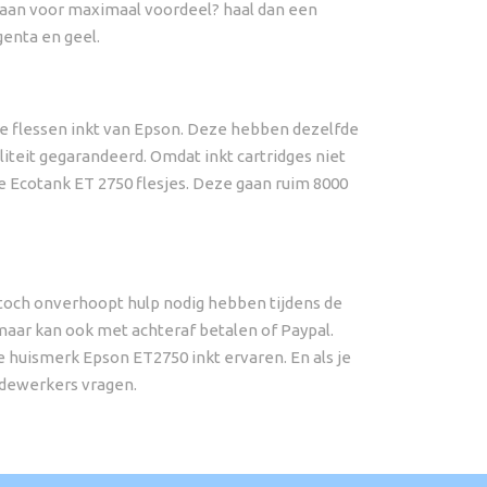
je gaan voor maximaal voordeel? haal dan een
genta en geel.
ele flessen inkt van Epson. Deze hebben dezelfde
liteit gegarandeerd. Omdat inkt cartridges niet
de Ecotank ET 2750 flesjes. Deze gaan ruim 8000
 toch onverhoopt hulp nodig hebben tijdens de
, maar kan ook met achteraf betalen of Paypal.
 huismerk Epson ET2750 inkt ervaren. En als je
medewerkers vragen.