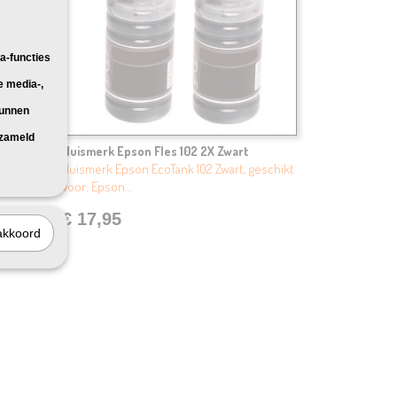
a-functies
e media-,
kunnen
rzameld
Huismerk Epson Fles 102 2X Zwart
eschikt
Huismerk Epson EcoTank 102 Zwart, geschikt
voor: Epson…
€ 17,95
akkoord