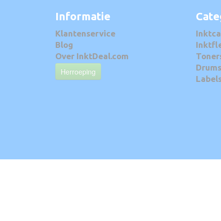
Informatie
Cate
Klantenservice
Inktca
Blog
Inktfl
Over InktDeal.com
Toner
Drum
Herroeping
Label