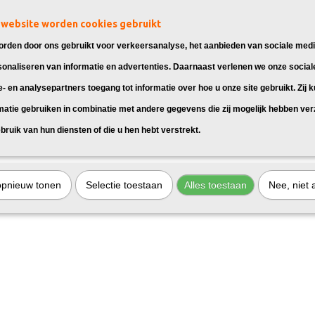
website worden cookies gebruikt
rden door ons gebruikt voor verkeersanalyse, het aanbieden van sociale medi
sonaliseren van informatie en advertenties. Daarnaast verlenen we onze social
e- en analysepartners toegang tot informatie over hoe u onze site gebruikt. Zij 
matie gebruiken in combinatie met andere gegevens die zij mogelijk hebben ve
k Epson Fles 102 Magenta
Huismerk Epson Fles 102 Geel
bruik van hun diensten of die u hen hebt verstrekt.
 Epson EcoTank 102 Magenta,
Huismerk Epson EcoTank 102 Geel, g
 voor: Epson…
voor: Epson…
99
€ 11,99
opnieuw tonen
Selectie toestaan
Alles toestaan
Nee, niet 