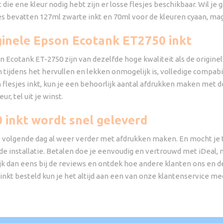
net die ene kleur nodig hebt zijn er losse flesjes beschikbaar. Wil 
jes bevatten 127ml zwarte inkt en 70ml voor de kleuren cyaan, ma
iginele Epson Ecotank ET2750 inkt
n Ecotank ET-2750 zijn van dezelfde hoge kwaliteit als de origin
 tijdens het hervullen en lekken onmogelijk is, volledige compabi
n flesjes inkt, kun je een behoorlijk aantal afdrukken maken met 
, tel uit je winst.
inkt wordt snel geleverd
e volgende dag al weer verder met afdrukken maken. En mocht je
ns de installatie. Betalen doe je eenvoudig en vertrouwd met iDeal
 dan eens bij de reviews en ontdek hoe andere klanten ons en de
te inkt besteld kun je het altijd aan een van onze klantenservice 