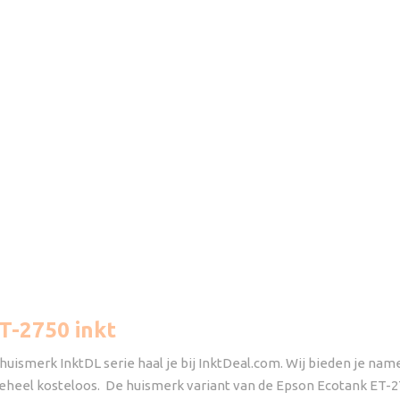
T-2750 inkt
ismerk InktDL serie haal je bij InktDeal.com. Wij bieden je name
 geheel kosteloos. De huismerk variant van de Epson Ecotank ET-2750