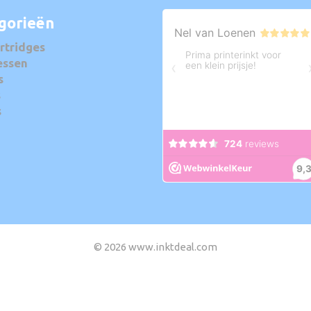
gorieën
rtridges
essen
s
s
s
© 2026 www.inktdeal.com