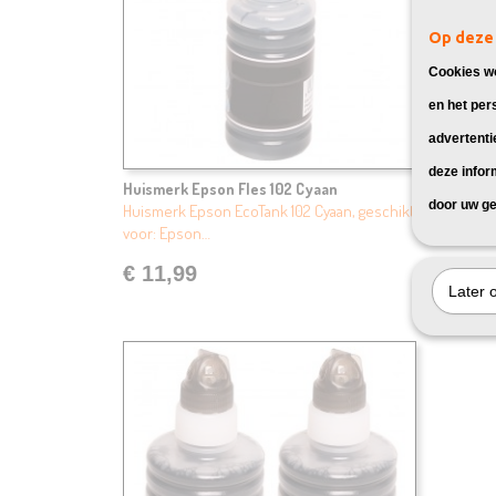
Op deze 
Cookies wo
en het per
advertenti
deze infor
Huismerk Epson Fles 102 Cyaan
Huismer
door uw ge
Huismerk Epson EcoTank 102 Cyaan, geschikt
Huismerk
voor: Epson…
geschikt
€ 11,99
€ 11,
Later 