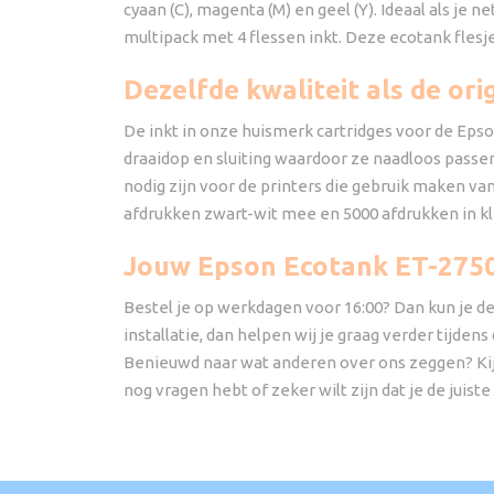
cyaan (C), magenta (M) en geel (Y). Ideaal als je 
multipack met 4 flessen inkt. Deze ecotank fles
Dezelfde kwaliteit als de or
De inkt in onze huismerk cartridges voor de Epso
draaidop en sluiting waardoor ze naadloos passen
nodig zijn voor de printers die gebruik maken va
afdrukken zwart-wit mee en 5000 afdrukken in kleur
Jouw Epson Ecotank ET-2750 
Bestel je op werkdagen voor 16:00? Dan kun je d
installatie, dan helpen wij je graag verder tijde
Benieuwd naar wat anderen over ons zeggen? Kijk
nog vragen hebt of zeker wilt zijn dat je de juis