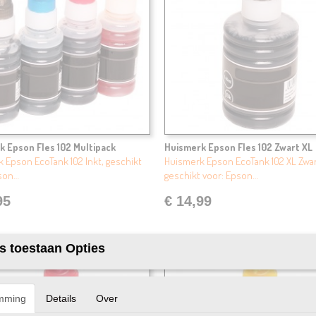
k Epson Fles 102 Multipack
Huismerk Epson Fles 102 Zwart XL
 Epson EcoTank 102 Inkt, geschikt
Huismerk Epson EcoTank 102 XL Zwar
pson…
geschikt voor: Epson…
95
€ 14,99
s toestaan Opties
mming
Details
Over