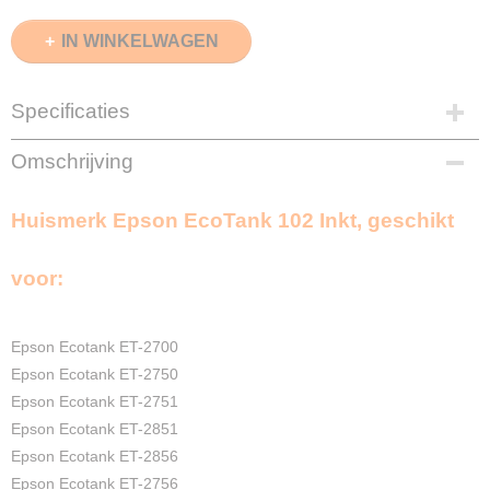
IN WINKELWAGEN
Specificaties
EAN code
Omschrijving
8720874661962
Zwart
Huismerk Epson EcoTank 102 Inkt, geschikt
70ml
Cyaan
70ml
voor:
Magenta
70ml
Geel
Epson Ecotank ET-2700
70ml
Epson Ecotank ET-2750
Merk
Epson Ecotank ET-2751
InktDL®
Epson Ecotank ET-2851
Verzendmethode
Epson Ecotank ET-2856
Pakketpost
Epson Ecotank ET-2756
Garantie