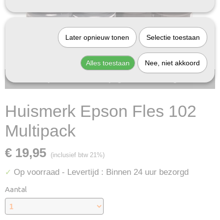
Later opnieuw tonen
Selectie toestaan
Alles toestaan
Nee, niet akkoord
Bij InktDeal.com altijd gratis verzending!
Huismerk Epson Fles 102
Multipack
€ 19,95
(inclusief btw 21%)
Op voorraad
- Levertijd : Binnen 24 uur bezorgd
✓
Aantal