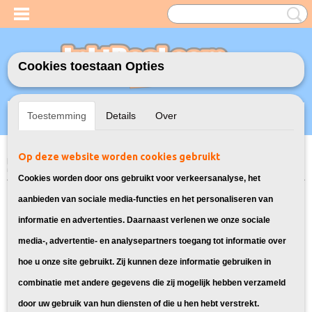
Cookies toestaan Opties
Inloggen
Registreren
UW WINKELWAGEN
Toestemming
Details
Over
Geen producten
(0)
Op deze website worden cookies gebruikt
Home
>
Inktflessen
>
Geschikt voor Epson
>
Huismerk Epson Fles 102
Multipack
Cookies worden door ons gebruikt voor verkeersanalyse, het
aanbieden van sociale media-functies en het personaliseren van
informatie en advertenties. Daarnaast verlenen we onze sociale
media-, advertentie- en analysepartners toegang tot informatie over
hoe u onze site gebruikt. Zij kunnen deze informatie gebruiken in
combinatie met andere gegevens die zij mogelijk hebben verzameld
door uw gebruik van hun diensten of die u hen hebt verstrekt.