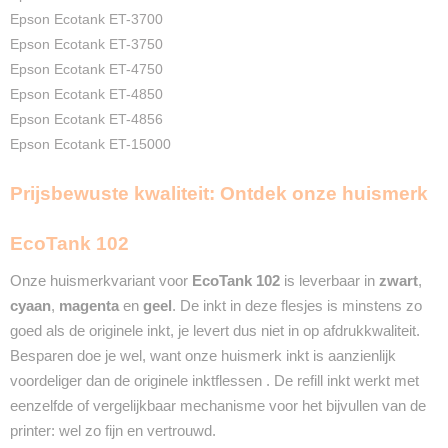
2 Jaar
Epson Ecotank ET-3700
Recyclebaar
Epson Ecotank ET-3750
❌
Epson Ecotank ET-4750
Epson Ecotank ET-4850
Epson Ecotank ET-4856
Epson Ecotank ET-15000
Prijsbewuste kwaliteit: Ontdek onze huismerk
EcoTank 102
Onze huismerkvariant
voor
EcoTank 102
is leverbaar in
zwart
,
cyaan
,
magenta
en
geel
. De inkt in deze flesjes is minstens zo
goed als de originele inkt, je levert dus niet in op afdrukkwaliteit.
Besparen doe je wel, want onze huismerk inkt is aanzienlijk
voordeliger dan de originele inktflessen . De refill inkt werkt met
eenzelfde of vergelijkbaar mechanisme voor het bijvullen van de
printer: wel zo fijn en vertrouwd.