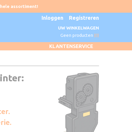
Inloggen
Registreren
UW WINKELWAGEN
Geen producten
(0)
KLANTENSERVICE
inter:
er.
rie.