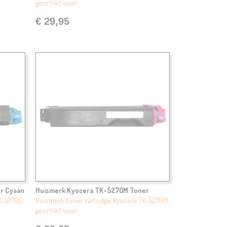
geschikt voor:…
€ 29,95
r Cyaan
Huismerk Kyocera TK-5270M Toner
Magenta
K-5270C,
Huismerk toner cartridge Kyocera TK-5270M,
geschikt voor:…