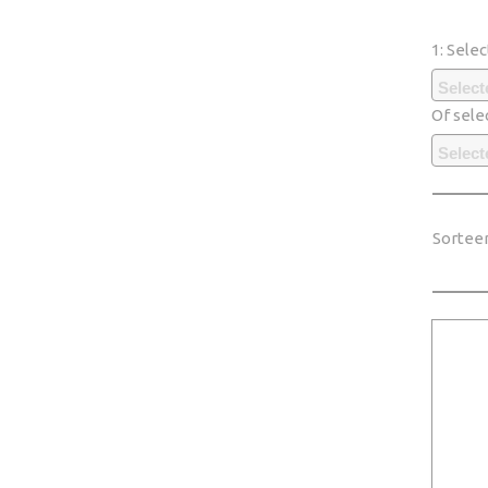
1: Sele
Select
Of sele
Select
Sortee