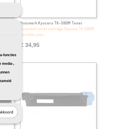
 Cyaan
Huismerk Kyocera TK-590M Toner
Magenta
K-590C,
Huismerk toner cartridge Kyocera TK-590M,
geschikt voor:…
€ 34,95
a-functies
e media-,
kunnen
rzameld
akkoord