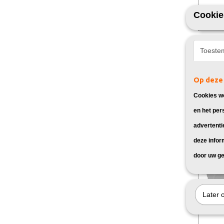
Cookie
Huismer
Huismerk
Toeste
geschikt
€ 34,
Op deze 
Cookies wo
en het per
advertenti
deze infor
door uw ge
Later 