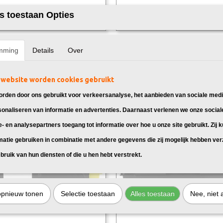
s toestaan Opties
k Kyocera TK-590K Toner Zwart
Huismerk Kyocera TK-590C Toner
 toner cartridge Kyocera TK-590K,
Huismerk toner cartridge Kyocera T
mming
Details
Over
 voor:…
geschikt voor:…
95
€ 34,95
website worden cookies gebruikt
rden door ons gebruikt voor verkeersanalyse, het aanbieden van sociale medi
sonaliseren van informatie en advertenties. Daarnaast verlenen we onze social
e- en analysepartners toegang tot informatie over hoe u onze site gebruikt. Zij 
matie gebruiken in combinatie met andere gegevens die zij mogelijk hebben ve
bruik van hun diensten of die u hen hebt verstrekt.
opnieuw tonen
Selectie toestaan
Alles toestaan
Nee, niet 