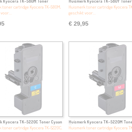
k Kyocera TK-580M Toner
Huismerk Kyocera TK-580Y Toner
a
 toner cartridge Kyocera TK-580M,
Huismerk toner cartridge Kyocera T
 voor:…
geschikt voor:…
95
€ 29,95
k Kyocera TK-5220C Toner Cyaan
Huismerk Kyocera TK-5220M Ton
Magenta
 toner cartridge Kyocera TK-5220C,
Huismerk toner cartridge Kyocera T