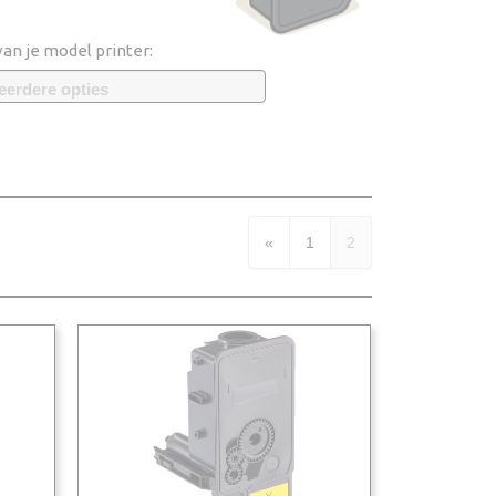
van je model printer:
eerdere opties
«
1
2