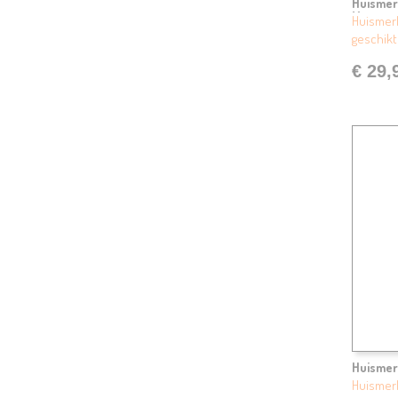
Huismer
Magent
Huismerk
geschikt
€ 29,
Huismer
Huismerk