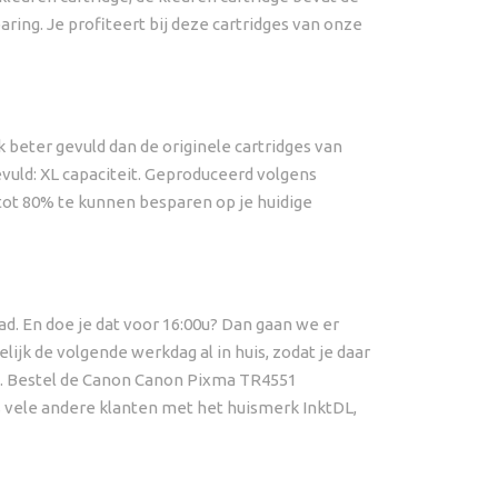
ring. Je profiteert bij deze cartridges van onze
 beter gevuld dan de originele cartridges van
evuld: XL capaciteit. Geproduceerd volgens
tot 80% te kunnen besparen op je huidige
d. En doe je dat voor 16:00u? Dan gaan we er
ijk de volgende werkdag al in huis, zodat je daar
bt. Bestel de Canon Canon Pixma TR4551
s vele andere klanten met het huismerk InktDL,