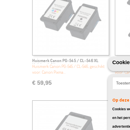
Huismerk Canon PG-545 / CL-546 XL
Huismer
Cookie
Multipack 2X
Multipa
Huismerk Canon PG-545 / CL-546, geschikt
Huismerk
voor: Canon Pixma…
voor: Ca
€ 59,95
€ 99,
Toeste
Op deze 
Cookies wo
en het per
advertenti