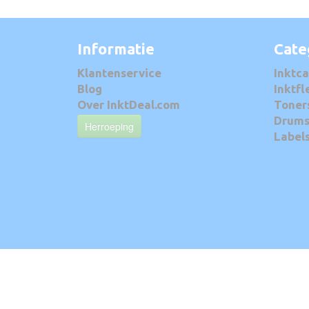
Informatie
Cate
Klantenservice
Inktca
Blog
Inktfl
Over InktDeal.com
Toner
Drum
Herroeping
Label