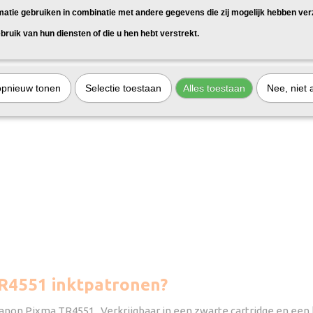
matie gebruiken in combinatie met andere gegevens die zij mogelijk hebben ve
bruik van hun diensten of die u hen hebt verstrekt.
opnieuw tonen
Selectie toestaan
Alles toestaan
Nee, niet 
R4551 inktpatronen?
Canon Pixma TR4551. Verkrijgbaar in een zwarte cartridge en een k