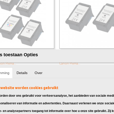
k Canon PG-545 / CL-546 XL
Huismerk Canon PG-545 XL Zwart 
s toestaan Opties
ck 4X
 Canon PG-545 / CL-546, geschikt
Huismerk Canon PG-545 Zwart, gesch
non Pixma…
Canon Pixma…
95
€ 59,95
mming
Details
Over
website worden cookies gebruikt
rden door ons gebruikt voor verkeersanalyse, het aanbieden van sociale medi
sonaliseren van informatie en advertenties. Daarnaast verlenen we onze social
e- en analysepartners toegang tot informatie over hoe u onze site gebruikt. Zij 