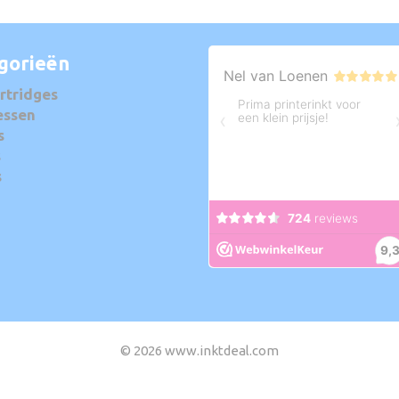
gorieën
rtridges
essen
s
s
s
© 2026 www.inktdeal.com