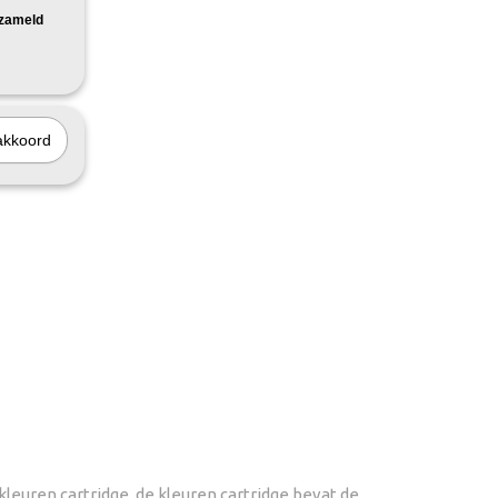
rzameld
akkoord
leuren cartridge, de kleuren cartridge bevat de