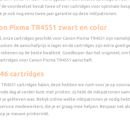
 de voordeelset bevat twee of vier cartridges voor optimale bespa
 je ook nog eens twee jaar garantie op deze inktpatronen.
on Pixma TR4551 zwart en color
l, onze cartridges geschikt voor Canon Pixma TR4551 zijn namelijk
sten: de aanschafprijs is lager en de cartridges zijn extra goed g
 rekenen op de beste kwaliteit. Goedkoper dan het origineel, om 
 cartridges voor Canon Pixma TR4551 aanschaft.
46 cartridges
TR4551 cartridges halen, deze hebben we ruim voor je op voorraa
de dag al verder kunt met printen. Jij hebt de inktpatronen namel
 je gebleven was. Bekijk online welke inktpatronen je nodig he
nservice medewerkers, die je er graag mee helpen. Bespaar net al
 op je nieuwe printerinkt.